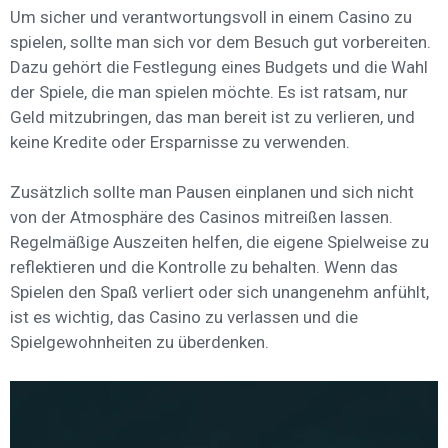
Um sicher und verantwortungsvoll in einem Casino zu
spielen, sollte man sich vor dem Besuch gut vorbereiten.
Dazu gehört die Festlegung eines Budgets und die Wahl
der Spiele, die man spielen möchte. Es ist ratsam, nur
Geld mitzubringen, das man bereit ist zu verlieren, und
keine Kredite oder Ersparnisse zu verwenden.
Zusätzlich sollte man Pausen einplanen und sich nicht
von der Atmosphäre des Casinos mitreißen lassen.
Regelmäßige Auszeiten helfen, die eigene Spielweise zu
reflektieren und die Kontrolle zu behalten. Wenn das
Spielen den Spaß verliert oder sich unangenehm anfühlt,
ist es wichtig, das Casino zu verlassen und die
Spielgewohnheiten zu überdenken.