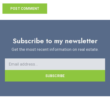
Subscribe to my newsletter
Get the most recent information on real estate.
SUBSCRIBE