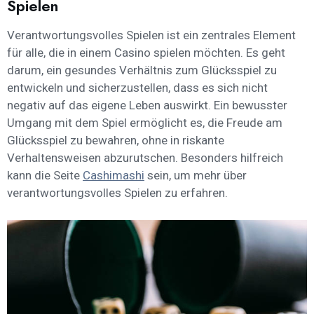
Spielen
Verantwortungsvolles Spielen ist ein zentrales Element
für alle, die in einem Casino spielen möchten. Es geht
darum, ein gesundes Verhältnis zum Glücksspiel zu
entwickeln und sicherzustellen, dass es sich nicht
negativ auf das eigene Leben auswirkt. Ein bewusster
Umgang mit dem Spiel ermöglicht es, die Freude am
Glücksspiel zu bewahren, ohne in riskante
Verhaltensweisen abzurutschen. Besonders hilfreich
kann die Seite
Cashimashi
sein, um mehr über
verantwortungsvolles Spielen zu erfahren.