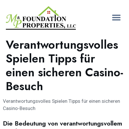
Verantwortungsvolles
Spielen Tipps für
einen sicheren Casino-
Besuch
Verantwortungsvolles Spielen Tipps für einen sicheren
Casino-Besuch
Die Bedeutung von verantwortungsvollem