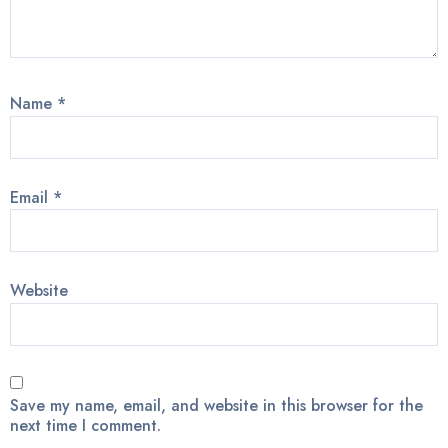
Name
*
Email
*
Website
Save my name, email, and website in this browser for the
next time I comment.