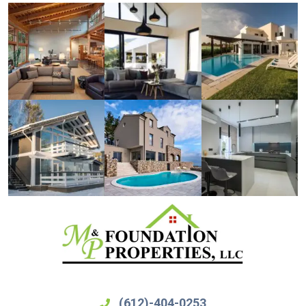
(612)-404-0253