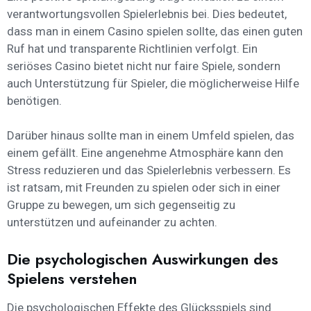
verantwortungsvollen Spielerlebnis bei. Dies bedeutet,
dass man in einem Casino spielen sollte, das einen guten
Ruf hat und transparente Richtlinien verfolgt. Ein
seriöses Casino bietet nicht nur faire Spiele, sondern
auch Unterstützung für Spieler, die möglicherweise Hilfe
benötigen.
Darüber hinaus sollte man in einem Umfeld spielen, das
einem gefällt. Eine angenehme Atmosphäre kann den
Stress reduzieren und das Spielerlebnis verbessern. Es
ist ratsam, mit Freunden zu spielen oder sich in einer
Gruppe zu bewegen, um sich gegenseitig zu
unterstützen und aufeinander zu achten.
Die psychologischen Auswirkungen des
Spielens verstehen
Die psychologischen Effekte des Glücksspiels sind