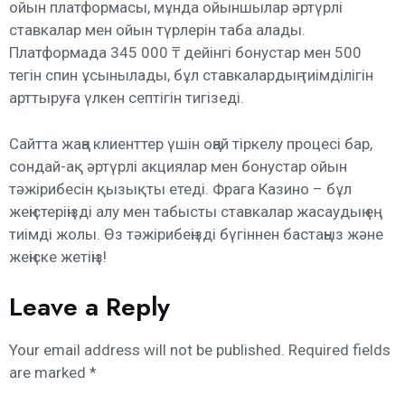
ойын платформасы, мұнда ойыншылар әртүрлі
ставкалар мен ойын түрлерін таба алады.
Платформада 345 000 ₸ дейінгі бонустар мен 500
тегін спин ұсынылады, бұл ставкалардың тиімділігін
арттыруға үлкен септігін тигізеді.
Сайтта жаңа клиенттер үшін оңай тіркелу процесі бар,
сондай-ақ әртүрлі акциялар мен бонустар ойын
тәжірибесін қызықты етеді. Фрага Казино – бұл
жеңістеріңізді алу мен табысты ставкалар жасаудың ең
тиімді жолы. Өз тәжірибеңізді бүгіннен бастаңыз және
жеңіске жетіңіз!
Leave a Reply
Your email address will not be published.
Required fields
are marked
*