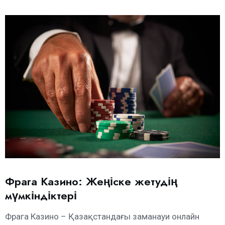
Фрага Казино: Жеңіске жетудің
мүмкіндіктері
Фрага Казино – Қазақстандағы заманауи онлайн