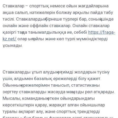
Ставкалар – спорттық немесе ойын жағдайларына
ақша салып, нәтижелерін болжау арқылы пайда табу
тәсілі. Ставкалардың бірнеше түрлері бар, соның ішінде
онлайн және оффлайн ставкалар. Онлайн ставкалар
қазіргі таңда танымалдылыққа ие, себебі
https://fraga-
kz.net/
олар ыңғайлы және көп түрлі мүмкіндіктерді
ұсынады.
Ставкаларды ұтып алудың ең тиімді жолдарын түсіну
үшін, алдымен базалық ережелерді білу қажет.
Ойынның ережелерімен танысып, статистиканы
зерттеу ставкаларды жасауда маңызды рөл атқарады.
Мысалы, команданың өткен ойындарындағы
көрсеткіштерін қарау, жарақат алған ойыншылар
туралы ақпарат алу, және спорттық трендтерді