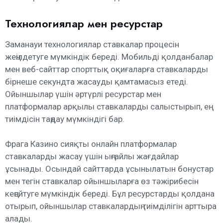
Технологиялар мен ресурстар
Заманауи технологиялар ставкалар процесін
жеңілдетуге мүмкіндік береді. Мобильді қолданбалар
мен веб-сайттар спорттық оқиғаларға ставкаларды
бірнеше секундта жасауды қамтамасыз етеді.
Ойыншылар үшін әртүрлі ресурстар мен
платформалар арқылы ставкаларды салыстырып, ең
тиімдісін таңдау мүмкіндігі бар.
Фрага Казино сияқты онлайн платформалар
ставкаларды жасау үшін ыңғайлы жағдайлар
ұсынады. Осындай сайттарда ұсынылатын бонустар
мен тегін ставкалар ойыншыларға өз тәжірибесін
кеңейтуге мүмкіндік береді. Бұл ресурстарды қолдана
отырып, ойыншылар ставкалардың тиімділігін арттыра
алады.