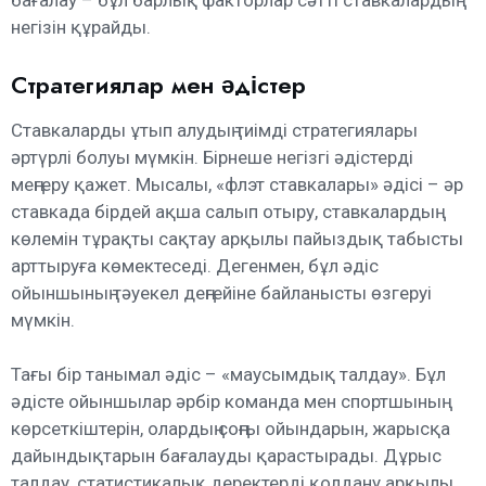
бағалау – бұл барлық факторлар сәтті ставкалардың
негізін құрайды.
Стратегиялар мен әдістер
Ставкаларды ұтып алудың тиімді стратегиялары
әртүрлі болуы мүмкін. Бірнеше негізгі әдістерді
меңгеру қажет. Мысалы, «флэт ставкалары» әдісі – әр
ставкада бірдей ақша салып отыру, ставкалардың
көлемін тұрақты сақтау арқылы пайыздық табысты
арттыруға көмектеседі. Дегенмен, бұл әдіс
ойыншының тәуекел деңгейіне байланысты өзгеруі
мүмкін.
Тағы бір танымал әдіс – «маусымдық талдау». Бұл
әдісте ойыншылар әрбір команда мен спортшының
көрсеткіштерін, олардың соңғы ойындарын, жарысқа
дайындықтарын бағалауды қарастырады. Дұрыс
талдау, статистикалық деректерді қолдану арқылы,