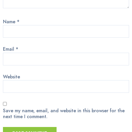
Name
*
Email
*
Website
Save my name, email, and website in this browser for the
next time I comment.