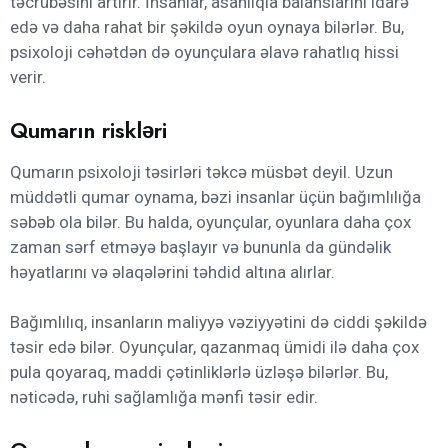
təcrübəsini artırır. İnsanlar, asanlıqla balanslarını idarə
edə və daha rahat bir şəkildə oyun oynaya bilərlər. Bu,
psixoloji cəhətdən də oyunçulara əlavə rahatlıq hissi
verir.
Qumarın riskləri
Qumarın psixoloji təsirləri təkcə müsbət deyil. Uzun
müddətli qumar oynama, bəzi insanlar üçün bağımlılığa
səbəb ola bilər. Bu halda, oyunçular, oyunlara daha çox
zaman sərf etməyə başlayır və bununla da gündəlik
həyatlarını və əlaqələrini təhdid altına alırlar.
Bağımlılıq, insanların maliyyə vəziyyətini də ciddi şəkildə
təsir edə bilər. Oyunçular, qazanmaq ümidi ilə daha çox
pula qoyaraq, maddi çətinliklərlə üzləşə bilərlər. Bu,
nəticədə, ruhi sağlamlığa mənfi təsir edir.