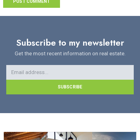
Subscribe to my newsletter
Get the most recent information on real estate.
SUBSCRIBE