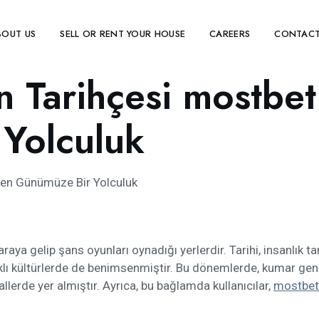
BOUT US
SELL OR RENT YOUR HOUSE
CAREERS
CONTACT
 Tarihçesi mostbet
Yolculuk
ten Günümüze Bir Yolculuk
aya gelip şans oyunları oynadığı yerlerdir. Tarihi, insanlık tar
 kültürlerde de benimsenmiştir. Bu dönemlerde, kumar genelli
allerde yer almıştır. Ayrıca, bu bağlamda kullanıcılar,
mostbet 