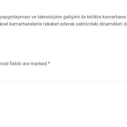
 yaygınlaşması ve teknolojinin gelişimi ile birlikte kumarha
sel kumarhanelerle rekabet ederek sektördeki dinamikleri de
ired fields are marked
*