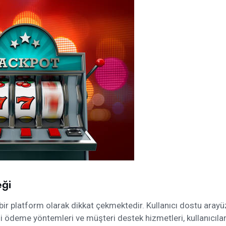
eği
r platform olarak dikkat çekmektedir. Kullanıcı dostu arayü
nli ödeme yöntemleri ve müşteri destek hizmetleri, kullanıcıl