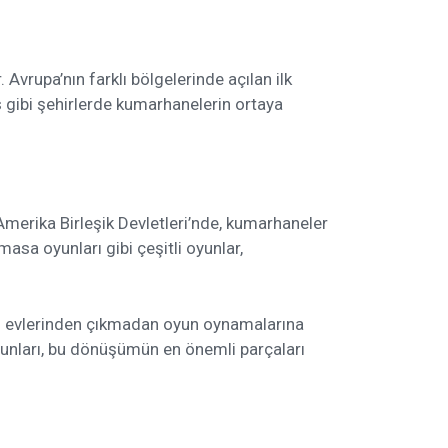
rupa’nın farklı bölgelerinde açılan ilk
s gibi şehirlerde kumarhanelerin ortaya
 Amerika Birleşik Devletleri’nde, kumarhaneler
sa oyunları gibi çeşitli oyunlar,
arın evlerinden çıkmadan oyun oynamalarına
oyunları, bu dönüşümün en önemli parçaları