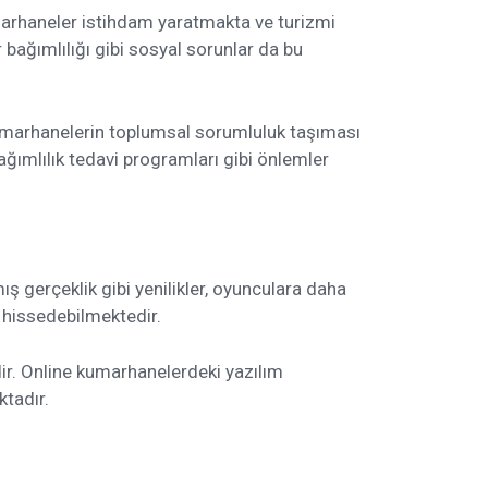
marhaneler istihdam yaratmakta ve turizmi
 bağımlılığı gibi sosyal sorunlar da bu
 Kumarhanelerin toplumsal sorumluluk taşıması
ğımlılık tedavi programları gibi önlemler
ış gerçeklik gibi yenilikler, oyunculara daha
 hissedebilmektedir.
tedir. Online kumarhanelerdeki yazılım
ktadır.