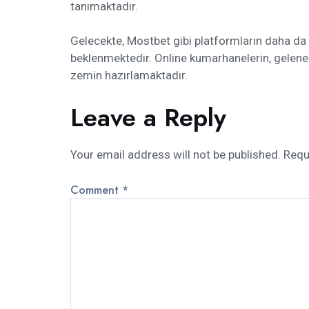
tanımaktadır.
Gelecekte, Mostbet gibi platformların daha da
beklenmektedir. Online kumarhanelerin, gelenek
zemin hazırlamaktadır.
Leave a Reply
Your email address will not be published.
Requ
Comment
*