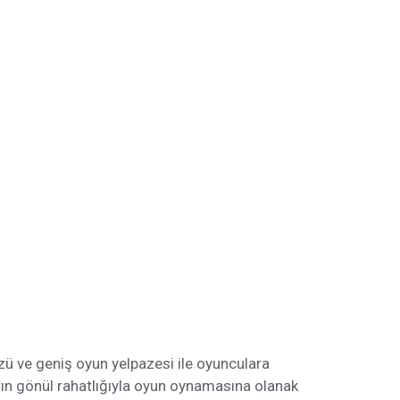
zü ve geniş oyun yelpazesi ile oyunculara
arın gönül rahatlığıyla oyun oynamasına olanak