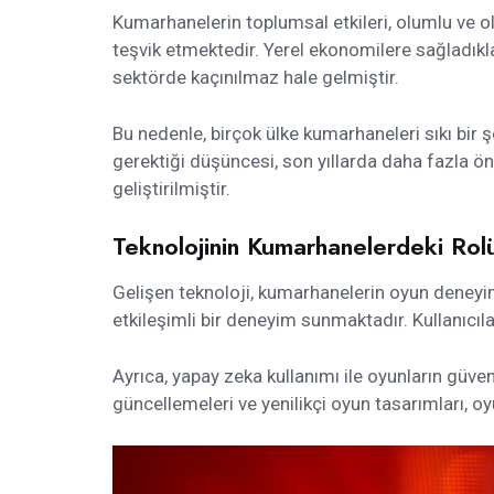
Kumarhanelerin toplumsal etkileri, olumlu ve 
teşvik etmektedir. Yerel ekonomilere sağladıkla
sektörde kaçınılmaz hale gelmiştir.
Bu nedenle, birçok ülke kumarhaneleri sıkı bir
gerektiği düşüncesi, son yıllarda daha fazla ö
geliştirilmiştir.
Teknolojinin Kumarhanelerdeki Rol
Gelişen teknoloji, kumarhanelerin oyun deneyimin
etkileşimli bir deneyim sunmaktadır. Kullanıcı
Ayrıca, yapay zeka kullanımı ile oyunların güvenl
güncellemeleri ve yenilikçi oyun tasarımları, oy