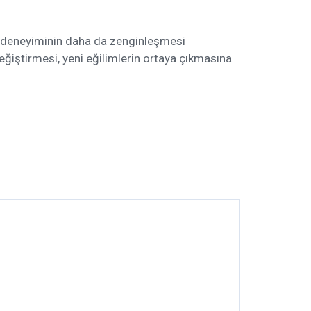
ne deneyiminin daha da zenginleşmesi
ğiştirmesi, yeni eğilimlerin ortaya çıkmasına