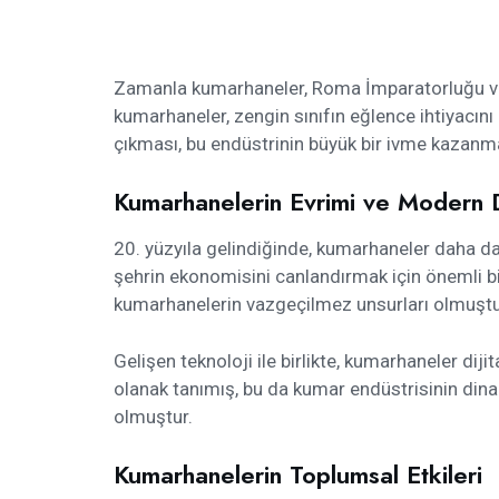
Zamanla kumarhaneler, Roma İmparatorluğu ve O
kumarhaneler, zengin sınıfın eğlence ihtiyacın
çıkması, bu endüstrinin büyük bir ivme kazanma
Kumarhanelerin Evrimi ve Modern
20. yüzyıla gelindiğinde, kumarhaneler daha da g
şehrin ekonomisini canlandırmak için önemli bi
kumarhanelerin vazgeçilmez unsurları olmuştu
Gelişen teknoloji ile birlikte, kumarhaneler di
olanak tanımış, bu da kumar endüstrisinin dina
olmuştur.
Kumarhanelerin Toplumsal Etkileri