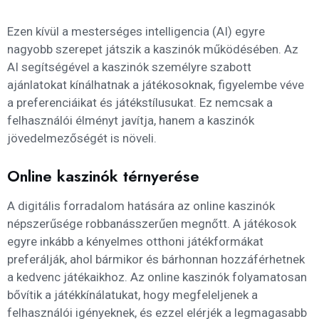
Ezen kívül a mesterséges intelligencia (AI) egyre
nagyobb szerepet játszik a kaszinók működésében. Az
AI segítségével a kaszinók személyre szabott
ajánlatokat kínálhatnak a játékosoknak, figyelembe véve
a preferenciáikat és játékstílusukat. Ez nemcsak a
felhasználói élményt javítja, hanem a kaszinók
jövedelmezőségét is növeli.
Online kaszinók térnyerése
A digitális forradalom hatására az online kaszinók
népszerűsége robbanásszerűen megnőtt. A játékosok
egyre inkább a kényelmes otthoni játékformákat
preferálják, ahol bármikor és bárhonnan hozzáférhetnek
a kedvenc játékaikhoz. Az online kaszinók folyamatosan
bővítik a játékkínálatukat, hogy megfeleljenek a
felhasználói igényeknek, és ezzel elérjék a legmagasabb