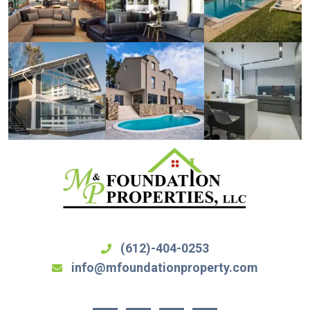
(612)-404-0253
info@mfoundationproperty.com