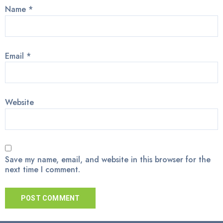
Name
*
Email
*
Website
Save my name, email, and website in this browser for the
next time I comment.