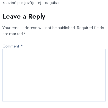
kaszinóipar jövője rejt magában!
Leave a Reply
Your email address will not be published.
Required fields
are marked
*
Comment
*