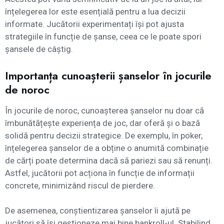
înțelegerea lor este esențială pentru a lua decizii
informate. Jucătorii experimentați își pot ajusta
strategiile în funcție de șanse, ceea ce le poate spori
șansele de câștig.
Importanța cunoașterii șanselor în jocurile
de noroc
În jocurile de noroc, cunoașterea șanselor nu doar că
îmbunătățește experiența de joc, dar oferă și o bază
solidă pentru decizii strategice. De exemplu, în poker,
înțelegerea șanselor de a obține o anumită combinație
de cărți poate determina dacă să pariezi sau să renunți.
Astfel, jucătorii pot acționa în funcție de informații
concrete, minimizând riscul de pierdere.
De asemenea, conștientizarea șanselor îi ajută pe
jucători să își gestioneze mai bine bankroll-ul. Stabilind