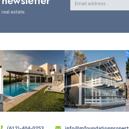
 newsletter
real estate.
(612)-404-0253
info@mfoundationproper