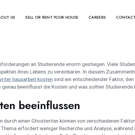
BOUT US
SELL OR RENT YOUR HOUSE
CAREERS
CONTACT
nforderungen an Studierende enorm gestiegen. Viele Studen
pekten ihres Lebens zu vereinbaren. In diesem Zusammenh
riter hausarbeit kosten
sind ein entscheidender Faktor, den v
 genau beeinflusst die Kosten und was sollten Studierende
sten beeinflussen
n durch einen Ghostwriter können von verschiedenen Faktor
es Thema erfordert weniger Recherche und Analyse, währen