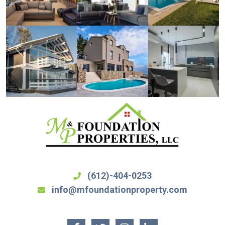
(612)-404-0253
info@mfoundationproperty.com