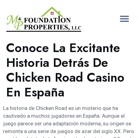
Conoce La Excitante
Historia Detrás De
Chicken Road Casino
En España
La historia de Chicken Road es un misterio que ha
cautivado a muchos jugadores en España. Aunque el
juego parece ser una adaptación moderna, su origen se
remonta a una serie de juegos de azar del siglo XX. Pero