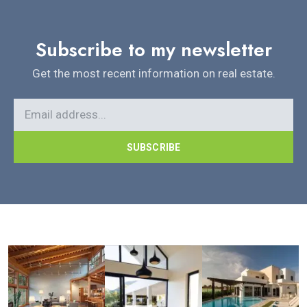
Subscribe to my newsletter
Get the most recent information on real estate.
SUBSCRIBE