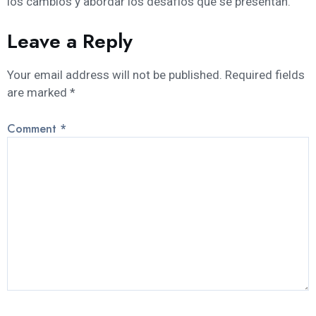
los cambios y abordar los desafíos que se presentan.
Leave a Reply
Your email address will not be published.
Required fields
are marked
*
Comment
*