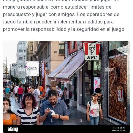
manera responsable, como establecer límites de
presupuesto y jugar con amigos. Los operadores de
juego también pueden implementar medidas para
promover la responsabilidad y la seguridad en el juego.