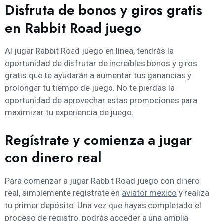
Disfruta de bonos y giros gratis
en Rabbit Road juego
Al jugar Rabbit Road juego en línea, tendrás la
oportunidad de disfrutar de increíbles bonos y giros
gratis que te ayudarán a aumentar tus ganancias y
prolongar tu tiempo de juego. No te pierdas la
oportunidad de aprovechar estas promociones para
maximizar tu experiencia de juego.
Regístrate y comienza a jugar
con dinero real
Para comenzar a jugar Rabbit Road juego con dinero
real, simplemente regístrate en
aviator mexico
y realiza
tu primer depósito. Una vez que hayas completado el
proceso de registro, podrás acceder a una amplia