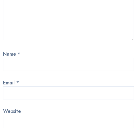
Name
*
Email
*
Website