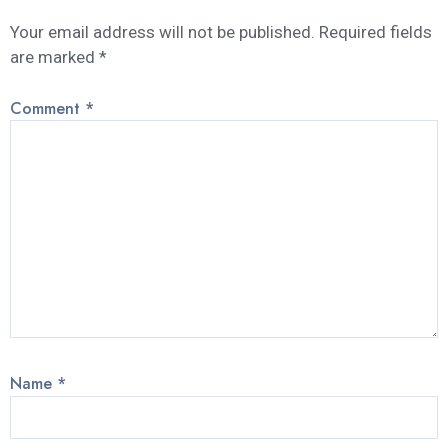
Your email address will not be published.
Required fields
are marked
*
Comment
*
Name
*