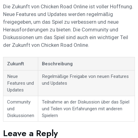
Die Zukunft von Chicken Road Online ist voller Hoffnung.
Neue Features und Updates werden regelmäßig
freigegeben, um das Spiel zu verbessern und neue
Herausforderungen zu bieten. Die Community und
Diskussionen um das Spiel sind auch ein wichtiger Teil
der Zukunft von Chicken Road Online.
Zukunft
Beschreibung
Neue
Regelmäßige Freigabe von neuen Features
Features und
und Updates
Updates
Community
Teilnahme an der Diskussion über das Spiel
und
und Teilen von Erfahrungen mit anderen
Diskussionen
Spielern
Leave a Reply