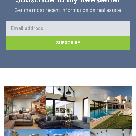
Get the most recent information on real estate.
SUBSCRIBE