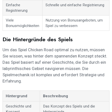
Einfache
Schnelle und einfache Registrierung
Registrierung
Viele
Nutzung von Bonusangeboten, um
Bonusmöglichkeiten
Spiel zu verbessern
Die Hintergründe des Spiels
Um das Spiel Chicken Road optimal zu nutzen, müssen
Sie wissen, was hinter dem spannenden Konzept steckt.
Das Spiel basiert auf einer Geschichte, die Sie durch ein
labyrinthisches Gebiet navigieren müssen. Die
Spielmechanik ist komplex und erfordert Strategie und
Erfahrung.
Hintergrund
Beschreibung
Geschichte und
Das Konzept des Spiels und die
Konzept
Hintergründe