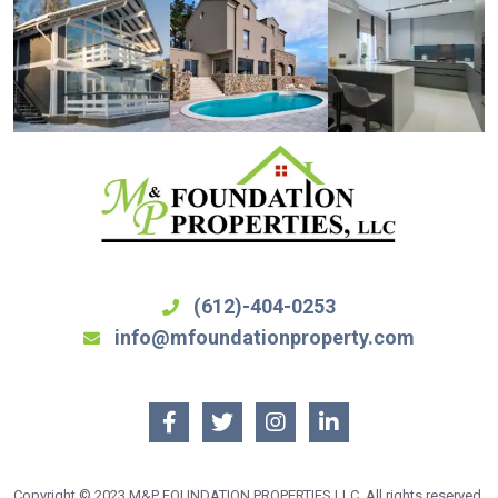
(612)-404-0253
info@mfoundationproperty.com
Copyright © 2023 M&P FOUNDATION PROPERTIES,LLC. All rights reserved.