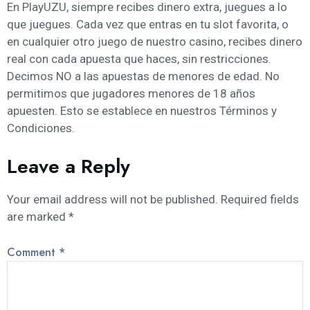
En PlayUZU, siempre recibes dinero extra, juegues a lo
que juegues. Cada vez que entras en tu slot favorita, o
en cualquier otro juego de nuestro casino, recibes dinero
real con cada apuesta que haces, sin restricciones.
Decimos NO a las apuestas de menores de edad. No
permitimos que jugadores menores de 18 años
apuesten. Esto se establece en nuestros Términos y
Condiciones.
Leave a Reply
Your email address will not be published.
Required fields
are marked
*
Comment
*