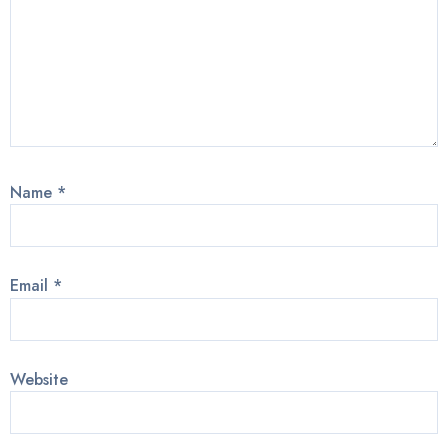
Name
*
Email
*
Website