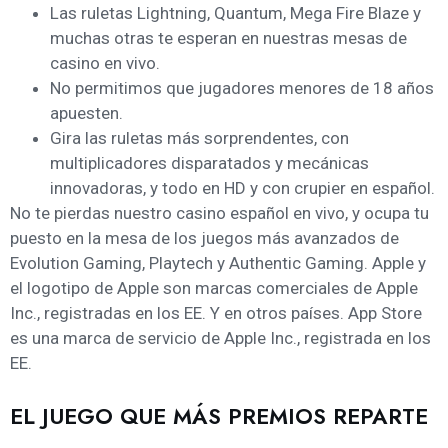
Las ruletas Lightning, Quantum, Mega Fire Blaze y
muchas otras te esperan en nuestras mesas de
casino en vivo.
No permitimos que jugadores menores de 18 años
apuesten.
Gira las ruletas más sorprendentes, con
multiplicadores disparatados y mecánicas
innovadoras, y todo en HD y con crupier en español.
No te pierdas nuestro casino español en vivo, y ocupa tu
puesto en la mesa de los juegos más avanzados de
Evolution Gaming, Playtech y Authentic Gaming. Apple y
el logotipo de Apple son marcas comerciales de Apple
Inc., registradas en los EE. Y en otros países. App Store
es una marca de servicio de Apple Inc., registrada en los
EE.
EL JUEGO QUE MÁS PREMIOS REPARTE