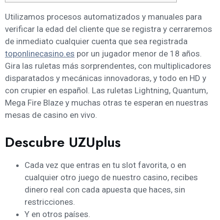
Utilizamos procesos automatizados y manuales para
verificar la edad del cliente que se registra y cerraremos
de inmediato cualquier cuenta que sea registrada
toponlinecasino.es
por un jugador menor de 18 años.
Gira las ruletas más sorprendentes, con multiplicadores
disparatados y mecánicas innovadoras, y todo en HD y
con crupier en español. Las ruletas Lightning, Quantum,
Mega Fire Blaze y muchas otras te esperan en nuestras
mesas de casino en vivo.
Descubre UZUplus
Cada vez que entras en tu slot favorita, o en
cualquier otro juego de nuestro casino, recibes
dinero real con cada apuesta que haces, sin
restricciones.
Y en otros países.