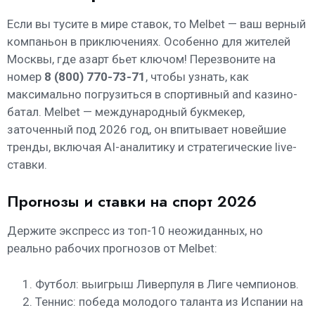
Если вы тусите в мире ставок, то Melbet — ваш верный
компаньон в приключениях. Особенно для жителей
Москвы, где азарт бьет ключом! Перезвоните на
номер
8 (800) 770-73-71
, чтобы узнать, как
максимально погрузиться в спортивный and казино-
батал. Melbet — международный букмекер,
заточенный под 2026 год, он впитывает новейшие
тренды, включая AI-аналитику и стратегические live-
ставки.
Прогнозы и ставки на спорт 2026
Держите экспресс из топ-10 неожиданных, но
реально рабочих прогнозов от Melbet:
Футбол: выигрыш Ливерпуля в Лиге чемпионов.
Теннис: победа молодого таланта из Испании на