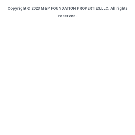
Copyright © 2023 M&P FOUNDATION PROPERTIES,LLC. All rights
reserved.