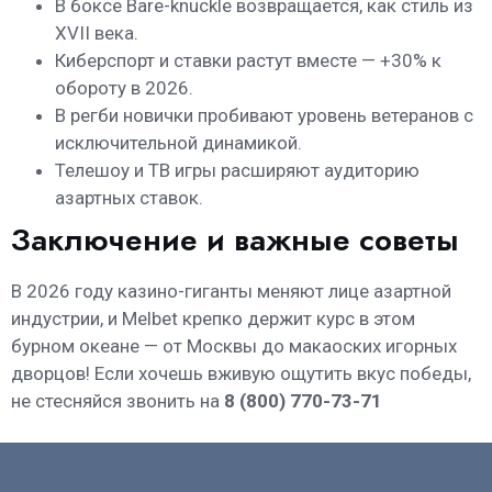
В боксe Bare-knuckle возвращается, как стиль из
XVII века.
Киберспорт и ставки растут вместе — +30% к
обороту в 2026.
В регби новички пробивают уровень ветеранов с
исключительной динамикой.
Телешоу и ТВ игры расширяют аудиторию
азартных ставок.
Заключение и важные советы
В 2026 году казино-гигaнты меняют лице азартной
индустрии, и Melbet крепко держит курс в этом
бурном океане — от Москвы до макаоских игорных
дворцов! Если хочешь вживую ощутить вкус победы,
не стесняйся звонить на
8 (800) 770-73-71