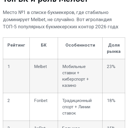
Место №1 в списке букмекеров, где стабильно
доминирует Melbet, не случайно. Вот игроландия
ТОП-5 популярных букмекерских контор 2026 года:
Рейтинг
БК
Особенности
Доля
рынка
1
Melbet
Мобильные
23%
ставки +
киберспорт +
казино
2
Fonbet
Традиционный
18%
спорт + Линии
ставок