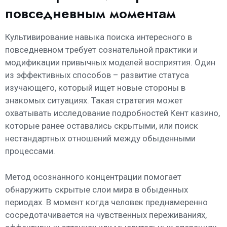
повседневным моментам
Культивирование навыка поиска интересного в
повседневном требует сознательной практики и
модификации привычных моделей восприятия. Один
из эффективных способов – развитие статуса
изучающего, который ищет новые стороны в
знакомых ситуациях. Такая стратегия может
охватывать исследование подробностей Кент казино,
которые ранее оставались скрытыми, или поиск
нестандартных отношений между обыденными
процессами.
Метод осознанного концентрации помогает
обнаружить скрытые слои мира в обыденных
периодах. В момент когда человек преднамеренно
сосредотачивается на чувственных переживаниях,