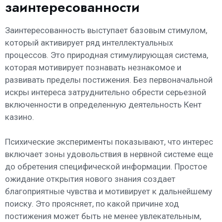
заинтересованности
Заинтересованность выступает базовым стимулом,
который активирует ряд интеллектуальных
процессов. Это природная стимулирующая система,
которая мотивирует познавать незнакомое и
развивать пределы постижения. Без первоначальной
искры интереса затруднительно обрести серьезной
включенности в определенную деятельность Кент
казино.
Психические эксперименты показывают, что интерес
включает зоны удовольствия в нервной системе еще
до обретения специфической информации. Простое
ожидание открытия нового знания создает
благоприятные чувства и мотивирует к дальнейшему
поиску. Это проясняет, по какой причине ход
постижения может быть не менее увлекательным,