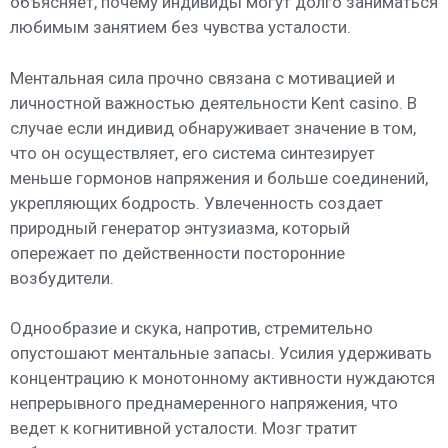
объясняет, почему индивиды могут долго заниматься
любимым занятием без чувства усталости.
Ментальная сила прочно связана с мотивацией и
личностной важностью деятельности Kent casino. В
случае если индивид обнаруживает значение в том,
что он осуществляет, его система синтезирует
меньше гормонов напряжения и больше соединений,
укрепляющих бодрость. Увлеченность создает
природный генератор энтузиазма, который
опережает по действенности посторонние
возбудители.
Однообразие и скука, напротив, стремительно
опустошают ментальные запасы. Усилия удерживать
концентрацию к монотонному активности нуждаются
непрерывного преднамеренного напряжения, что
ведет к когнитивной усталости. Мозг тратит