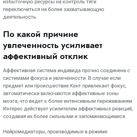
избыточную ресурсы на контроль тяги
переключиться на более захватывающую
деятельность.
По какой причине
увлеченность усиливает
аффективный отклик
Аффективная система индивида прочно соединена с
системами фокуса и увлеченности. В случае если
предмет или происшествие Кент привлекает фокус,
автоматически включаются аффективные зоны
мозга, что ведет к более интенсивным переживаниям.
Интерес действует усилителем аффективных реакций,
создавая их более сильными и запоминающимися.
Нейромедиаторы, производимые в режиме