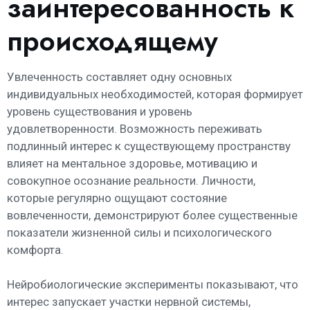
заинтересованность к
происходящему
Увлеченность составляет одну основных
индивидуальных необходимостей, которая формирует
уровень существования и уровень
удовлетворенности. Возможность переживать
подлинный интерес к существующему пространству
влияет на ментальное здоровье, мотивацию и
совокупное осознание реальности. Личности,
которые регулярно ощущают состояние
вовлеченности, демонстрируют более существенные
показатели жизненной силы и психологического
комфорта.
Нейробиологические эксперименты показывают, что
интерес запускает участки нервной системы,