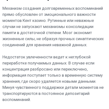
Механизм создания долговременных воспоминаний
прямо обусловлен от эмоционального важности
моментов Кент казино. Рутинные или неважные
случаи не запускают механизмы консолидации
памяти в достаточной степени. Мозг экономит
жизненные силы, не образуя прочных синаптических
соединений для хранения неважной данных.
Недостаток увлеченности ведет к неглубокой
переработке получаемых данных. В случае если
концентрация разбросано или переключено,
информация поступает только в временную систему
хранения, где скоро удаляется новыми данными.
Минуя чувственного поддержки детали моментов не
транспортируются в постоянное депозитарий
воспоминаний.