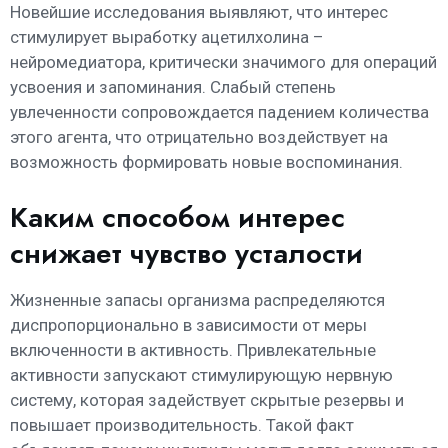
Новейшие исследования выявляют, что интерес
стимулирует выработку ацетилхолина –
нейромедиатора, критически значимого для операций
усвоения и запоминания. Слабый степень
увлеченности сопровождается падением количества
этого агента, что отрицательно воздействует на
возможность формировать новые воспоминания.
Каким способом интерес
снижает чувство усталости
Жизненные запасы организма распределяются
диспропорционально в зависимости от меры
включенности в активность. Привлекательные
активности запускают стимулирующую нервную
систему, которая задействует скрытые резервы и
повышает производительность. Такой факт