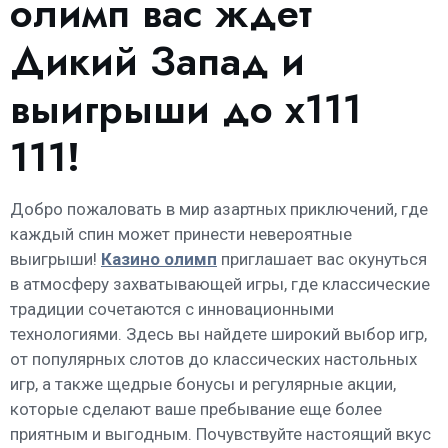
олимп вас ждет
Дикий Запад и
выигрыши до x111
111!
Добро пожаловать в мир азартных приключений, где
каждый спин может принести невероятные
выигрыши!
Казино олимп
приглашает вас окунуться
в атмосферу захватывающей игры, где классические
традиции сочетаются с инновационными
технологиями. Здесь вы найдете широкий выбор игр,
от популярных слотов до классических настольных
игр, а также щедрые бонусы и регулярные акции,
которые сделают ваше пребывание еще более
приятным и выгодным. Почувствуйте настоящий вкус