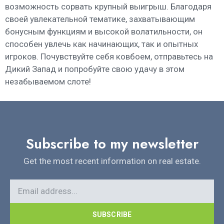
возможность сорвать крупный выигрыш. Благодаря
своей увлекательной тематике, захватывающим
бонусным функциям и высокой волатильности, он
способен увлечь как начинающих, так и опытных
игроков. Почувствуйте себя ковбоем, отправьтесь на
Дикий Запад и попробуйте свою удачу в этом
незабываемом слоте!
Subscribe to my newsletter
Get the most recent information on real estate.
SUBSCRIBE