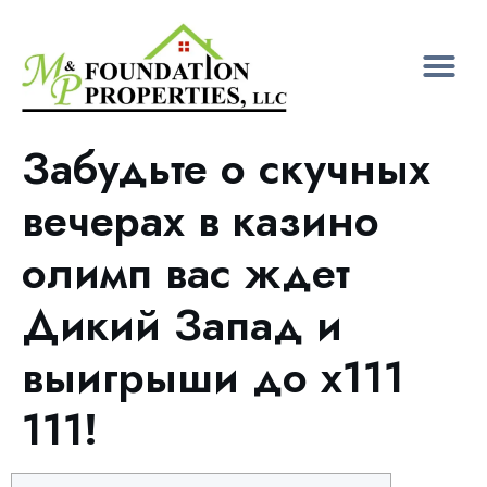
Забудьте о скучных
вечерах в казино
олимп вас ждет
Дикий Запад и
выигрыши до x111
111!