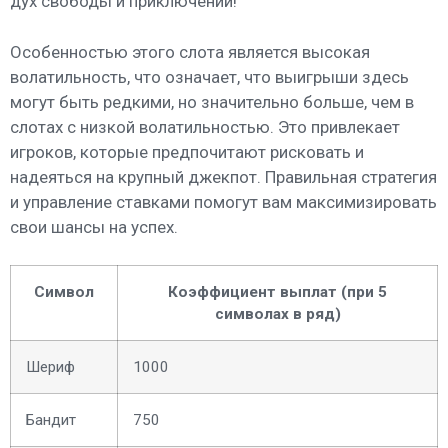
дух свободы и приключений!
Особенностью этого слота является высокая
волатильность, что означает, что выигрыши здесь
могут быть редкими, но значительно больше, чем в
слотах с низкой волатильностью. Это привлекает
игроков, которые предпочитают рисковать и
надеяться на крупный джекпот. Правильная стратегия
и управление ставками помогут вам максимизировать
свои шансы на успех.
Символ
Коэффициент выплат (при 5
символах в ряд)
Шериф
1000
Бандит
750