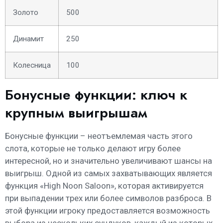
Золото
500
Динамит
250
Колесница
100
Бонусные функции: ключ к
крупным выигрышам
Бонусные функции – неотъемлемая часть этого
слота, которые не только делают игру более
интересной, но и значительно увеличивают шансы на
выигрыш. Одной из самых захватывающих является
функция «High Noon Saloon», которая активируется
при выпадении трех или более символов разброса. В
этой функции игроку предоставляется возможность