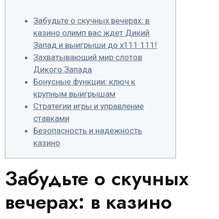
Забудьте о скучных вечерах: в
казино олимп вас ждет Дикий
Запад и выигрыши до x111 111!
Захватывающий мир слотов
Дикого Запада
Бонусные функции: ключ к
крупным выигрышам
Стратегии игры и управление
ставками
Безопасность и надежность
казино
Забудьте о скучных
вечерах: в казино