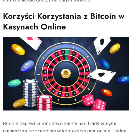
Korzyści Korzystania z Bitcoin w
Kasynach Online
Bitcoin zapewnia mnóstwo zalety nad tradycyjnymi
pieniędzmi, szczególnie w kontekście gier online. Jedną