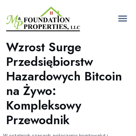
Wzrost Surge
Przedsiębiorstw
Hazardowych Bitcoin
na Żywo:
Kompleksowy
Przewodnik
W ostatnich czasach, połączenie kryptowalut i