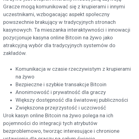
Gracze mogą komunikować się z krupierami i innymi
uczestnikami, wzbogacając aspekt społeczny
powszechnie brakujący w tradycyjnych stronach
kasynowych. Ta mieszanka interaktywności i innowacji
pozycjonuje kasyna online Bitcoin na żywo jako
atrakcyjną wybór dla tradycyjnych systemów do
zakładów.
Komunikacja w czasie rzeczywistym z krupierami
na żywo
Bezpieczne i szybkie transakcje Bitcoin
Anonimowość i prywatność dla graczy
Większy dostępność dla światowej publiczności
Zwiększona przejrzystość i uczciwość
Urok kasyn online Bitcoin na żywo polega na ich
pojemności do integracji tych atrybutów
bezproblemowo, tworząc interesujące i chronione
ustawienie dla graczy na całym świecie.