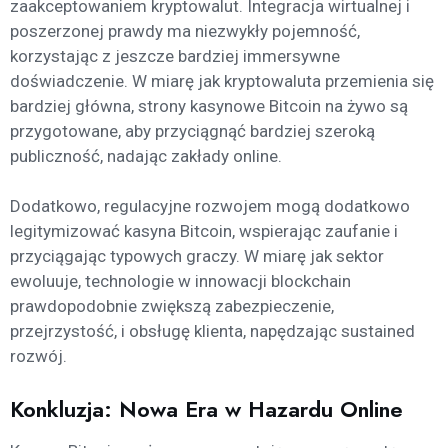
zaakceptowaniem kryptowalut. Integracja wirtualnej i
poszerzonej prawdy ma niezwykły pojemność,
korzystając z jeszcze bardziej immersywne
doświadczenie. W miarę jak kryptowaluta przemienia się
bardziej główna, strony kasynowe Bitcoin na żywo są
przygotowane, aby przyciągnąć bardziej szeroką
publiczność, nadając zakłady online.
Dodatkowo, regulacyjne rozwojem mogą dodatkowo
legitymizować kasyna Bitcoin, wspierając zaufanie i
przyciągając typowych graczy. W miarę jak sektor
ewoluuje, technologie w innowacji blockchain
prawdopodobnie zwiększą zabezpieczenie,
przejrzystość, i obsługę klienta, napędzając sustained
rozwój.
Konkluzja: Nowa Era w Hazardu Online