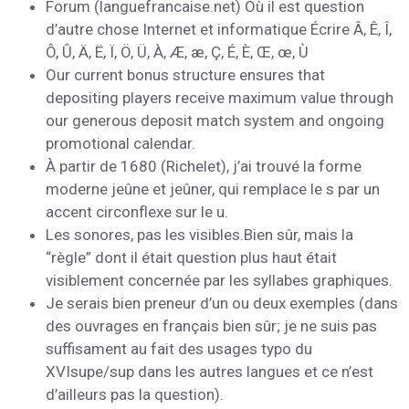
Forum (languefrancaise.net) Où il est question
d’autre chose Internet et informatique Écrire Â, Ê, Î,
Ô, Û, Ä, Ë, Ï, Ö, Ü, À, Æ, æ, Ç, É, È, Œ, œ, Ù
Our current bonus structure ensures that
depositing players receive maximum value through
our generous deposit match system and ongoing
promotional calendar.
À partir de 1680 (Richelet), j’ai trouvé la forme
moderne jeûne et jeûner, qui remplace le s par un
accent circonflexe sur le u.
Les sonores, pas les visibles.Bien sûr, mais la
“règle” dont il était question plus haut était
visiblement concernée par les syllabes graphiques.
Je serais bien preneur d’un ou deux exemples (dans
des ouvrages en français bien sûr; je ne suis pas
suffisament au fait des usages typo du
XVIsupe/sup dans les autres langues et ce n’est
d’ailleurs pas la question).