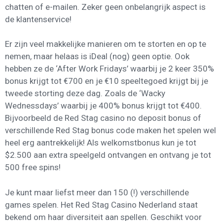
chatten of e-mailen. Zeker geen onbelangrijk aspect is
de klantenservice!
Er zijn veel makkelijke manieren om te storten en op te
nemen, maar helaas is iDeal (nog) geen optie. Ook
hebben ze de ‘After Work Fridays’ waarbij je 2 keer 350%
bonus krijgt tot €700 en je €10 speeltegoed krijgt bij je
tweede storting deze dag. Zoals de ‘Wacky
Wednessdays’ waarbij je 400% bonus krijgt tot €400.
Bijvoorbeeld de Red Stag casino no deposit bonus of
verschillende Red Stag bonus code maken het spelen wel
heel erg aantrekkelijk! Als welkomstbonus kun je tot
$2.500 aan extra speelgeld ontvangen en ontvang je tot
500 free spins!
Je kunt maar liefst meer dan 150 (!) verschillende
games spelen. Het Red Stag Casino Nederland staat
bekend om haar diversiteit aan spellen. Geschikt voor