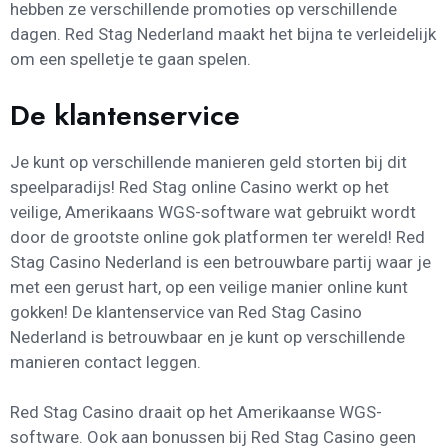
hebben ze verschillende promoties op verschillende
dagen. Red Stag Nederland maakt het bijna te verleidelijk
om een spelletje te gaan spelen.
De klantenservice
Je kunt op verschillende manieren geld storten bij dit
speelparadijs! Red Stag online Casino werkt op het
veilige, Amerikaans WGS-software wat gebruikt wordt
door de grootste online gok platformen ter wereld! Red
Stag Casino Nederland is een betrouwbare partij waar je
met een gerust hart, op een veilige manier online kunt
gokken! De klantenservice van Red Stag Casino
Nederland is betrouwbaar en je kunt op verschillende
manieren contact leggen.
Red Stag Casino draait op het Amerikaanse WGS-
software. Ook aan bonussen bij Red Stag Casino geen