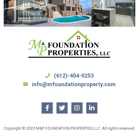
(612)-404-0253
info@mfoundationproperty.com
Copyright © 2023 M&P FOUNDATION PROPERTIES,LLC. All rights reserved.