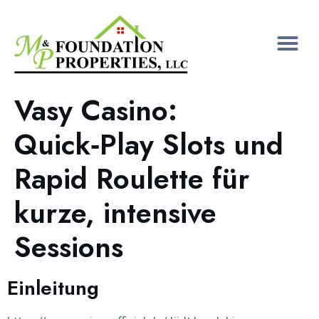
Vasy Casino:
Quick‑Play Slots und
Rapid Roulette für
kurze, intensive
Sessions
Einleitung