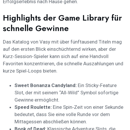
Erfolgserlebnis nach Hause gehen.
Highlights der Game Library für
schnelle Gewinne
Das Katalog von Vasy mit über fünftausend Titeln mag
auf den ersten Blick einschüchternd wirken, aber der
Kurz‑Session-Spieler kann sich auf eine Handvoll
Favoriten konzentrieren, die schnelle Auszahlungen und
kurze Spiel‑Loops bieten.
Sweet Bonanza Candyland:
Ein Sticky‑Feature
Slot, der mit seinem “All‑Wild” Symbol sofortige
Gewinne ermöglicht.
Speed Roulette:
Eine Spin‑Zeit von einer Sekunde
bedeutet, dass Sie eine volle Runde vor dem
Mittagessen abschließen können.
Book of Dead:
Klassische Adventure Slots, die