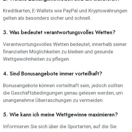
Kreditkarten, E-Wallets wie PayPal und Kryptowährungen
gelten als besonders sicher und schnell.
3. Was bedeutet verantwortungsvolles Wetten?
Verantwortungsvolles Wetten bedeutet, innerhalb seiner
finanziellen Möglichkeiten zu bleiben und gesunde
Wettgewohnheiten zu pflegen.
4. Sind Bonusangebote immer vorteilhaft?
Bonusangebote können vorteilhaft sein, jedoch sollten
die Geschäftsbedingungen genau gelesen werden, um
unangenehme Überraschungen zu vermeiden.
5. Wie kann ich meine Wettgewinne maximieren?
Informieren Sie sich über die Sportarten, auf die Sie