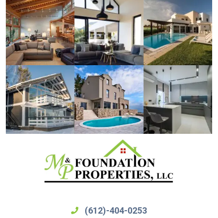
(612)-404-0253