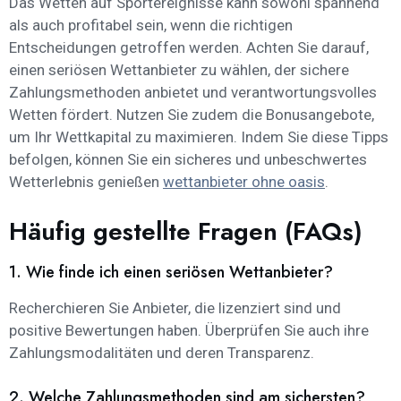
Das Wetten auf Sportereignisse kann sowohl spannend
als auch profitabel sein, wenn die richtigen
Entscheidungen getroffen werden. Achten Sie darauf,
einen seriösen Wettanbieter zu wählen, der sichere
Zahlungsmethoden anbietet und verantwortungsvolles
Wetten fördert. Nutzen Sie zudem die Bonusangebote,
um Ihr Wettkapital zu maximieren. Indem Sie diese Tipps
befolgen, können Sie ein sicheres und unbeschwertes
Wetterlebnis genießen
wettanbieter ohne oasis
.
Häufig gestellte Fragen (FAQs)
1. Wie finde ich einen seriösen Wettanbieter?
Recherchieren Sie Anbieter, die lizenziert sind und
positive Bewertungen haben. Überprüfen Sie auch ihre
Zahlungsmodalitäten und deren Transparenz.
2. Welche Zahlungsmethoden sind am sichersten?