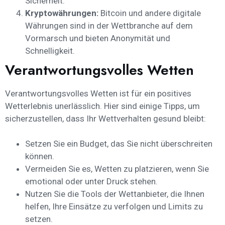
Sicherheit.
Kryptowährungen:
Bitcoin und andere digitale
Währungen sind in der Wettbranche auf dem
Vormarsch und bieten Anonymität und
Schnelligkeit.
Verantwortungsvolles Wetten
Verantwortungsvolles Wetten ist für ein positives
Wetterlebnis unerlässlich. Hier sind einige Tipps, um
sicherzustellen, dass Ihr Wettverhalten gesund bleibt:
Setzen Sie ein Budget, das Sie nicht überschreiten
können.
Vermeiden Sie es, Wetten zu platzieren, wenn Sie
emotional oder unter Druck stehen.
Nutzen Sie die Tools der Wettanbieter, die Ihnen
helfen, Ihre Einsätze zu verfolgen und Limits zu
setzen.