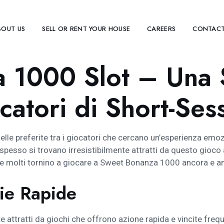
BOUT US
SELL OR RENT YOUR HOUSE
CAREERS
CONTACT
 1000 Slot – Una S
catori di Short-Ses
elle preferite tra i giocatori che cercano un’esperienza emo
à spesso si trovano irresistibilmente attratti da questo gioc
he molti tornino a giocare a Sweet Bonanza 1000 ancora e a
rie Rapide
attratti da giochi che offrono azione rapida e vincite frequ