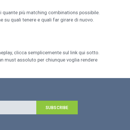
di quante più matching combinations possibile.
 su quali tenere e quali far girare di nuovo.
play, clicca semplicemente sul link qui sotto.
è un must assoluto per chiunque voglia rendere
SUBSCRIBE