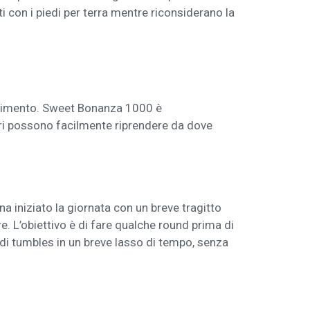
 con i piedi per terra mentre riconsiderano la
 movimento. Sweet Bonanza 1000 è
tori possono facilmente riprendere da dove
 iniziato la giornata con un breve tragitto
e. L’obiettivo è di fare qualche round prima di
e di tumbles in un breve lasso di tempo, senza