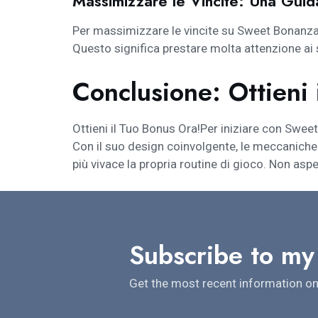
Massimizzare le Vincite: Una Guid
Per massimizzare le vincite su Sweet Bonanza 
Questo significa prestare molta attenzione ai s
Conclusione: Ottieni 
Ottieni il Tuo Bonus Ora!Per iniziare con Swe
Con il suo design coinvolgente, le meccaniche g
più vivace la propria routine di gioco. Non aspe
Subscribe to my
Get the most recent information on 