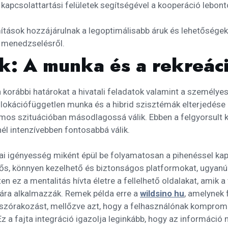
 kapcsolattartási felületek segítségével a kooperáció lebont
tások hozzájárulnak a legoptimálisabb áruk és lehetőségek
i menedzselésről.
ek: A munka és a rekreáci
a korábbi határokat a hivatali feladatok valamint a személye
A lokációfüggetlen munka és a hibrid szisztémák elterjedés
os szituációban másodlagossá válik. Ebben a felgyorsult k
él intenzívebben fontosabbá válik.
giai igényesség miként épül be folyamatosan a pihenéssel ka
, könnyen kezelhető és biztonságos platformokat, ugyanúgy 
en ez a mentalitás hívta életre a fellelhető oldalakat, amik a
ára alkalmazzák. Remek példa erre a
wildsino hu
, amelynek 
s szórakozást, mellőzve azt, hogy a felhasználónak kompromi
z a fajta integráció igazolja leginkább, hogy az információ