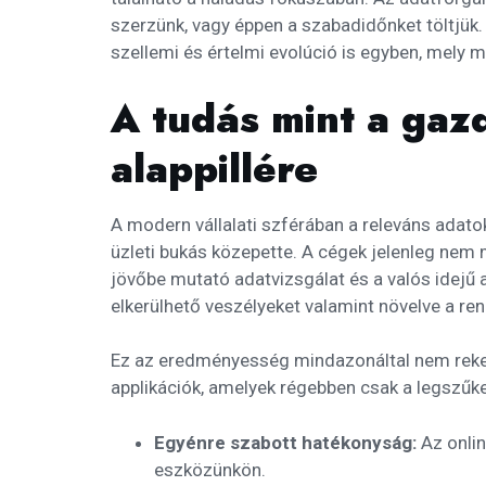
szerzünk, vagy éppen a szabadidőnket töltjük
szellemi és értelmi evolúció is egyben, mely 
A tudás mint a ga
alappillére
A modern vállalati szférában a releváns adato
üzleti bukás közepette. A cégek jelenleg nem 
jövőbe mutató adatvizsgálat és a valós idejű a
elkerülhető veszélyeket valamint növelve a re
Ez az eredményesség mindazonáltal nem reked
applikációk, amelyek régebben csak a legszűke
Egyénre szabott hatékonyság:
Az onli
eszközünkön.