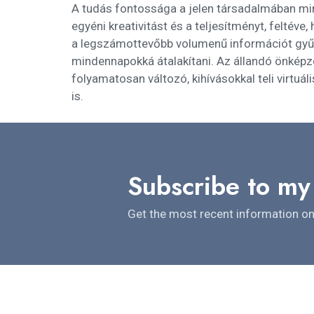
A tudás fontossága a jelen társadalmában min
egyéni kreativitást és a teljesítményt, feltév
a legszámottevőbb volumenű információt gyűjt
mindennapokká átalakítani. Az állandó önképzé
folyamatosan változó, kihívásokkal teli virtu
is.
Subscribe to my
Get the most recent information on 