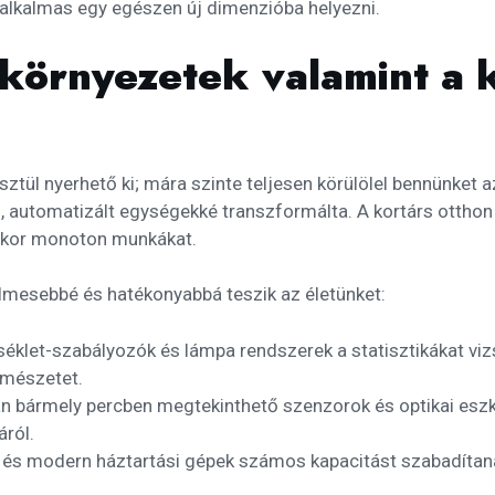
alkalmas egy egészen új dimenzióba helyezni.
ókörnyezetek valamint a 
tül nyerhető ki; mára szinte teljesen körülölel bennünket a
ns, automatizált egységekké transzformálta. A kortárs ottho
lykor monoton munkákat.
lmesebbé és hatékonyabbá teszik az életünket:
éklet-szabályozók és lámpa rendszerek a statisztikákat viz
rmészetet.
n bármely percben megtekinthető szenzorok és optikai esz
ról.
 és modern háztartási gépek számos kapacitást szabadítanak 