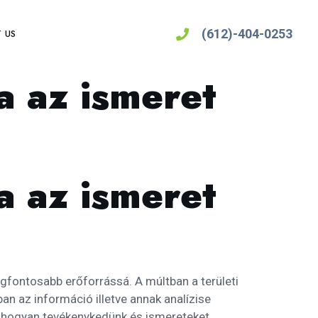
(612)-404-0253
 US
a az ismeret
a az ismeret
egfontosabb erőforrássá. A múltban a területi
an az információ illetve annak analízise
 ahogyan tevékenykedünk és ismereteket