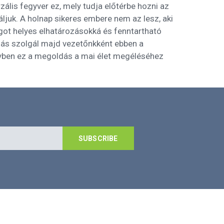
lis fegyver ez, mely tudja előtérbe hozni az
áljuk. A holnap sikeres embere nem az lesz, aki
got helyes elhatározásokká és fenntartható
llás szolgál majd vezetőnkként ebben a
egyben ez a megoldás a mai élet megéléséhez
SUBSCRIBE