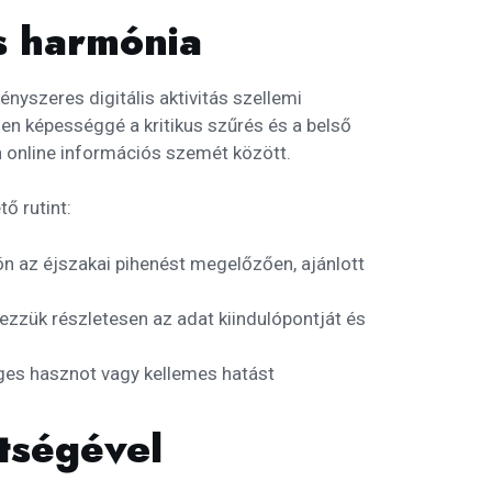
is harmónia
nyszeres digitális aktivitás szellemi
en képességgé a kritikus szűrés és a belső
n online információs szemét között.
ő rutint:
n az éjszakai pihenést megelőzően, ajánlott
ezzük részletesen az adat kiindulópontját és
eges hasznot vagy kellemes hatást
ítségével