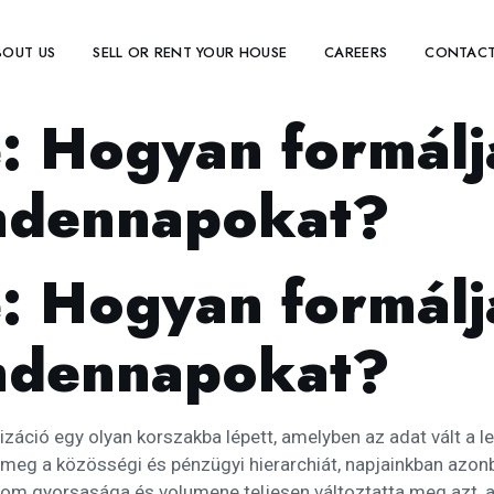
BOUT US
SELL OR RENT YOUR HOUSE
CAREERS
CONTACT
e: Hogyan formálj
ndennapokat?
e: Hogyan formálj
ndennapokat?
záció egy olyan korszakba lépett, amelyben az adat vált a l
 meg a közösségi és pénzügyi hierarchiát, napjainkban azonb
alom gyorsasága és volumene teljesen változtatta meg azt,