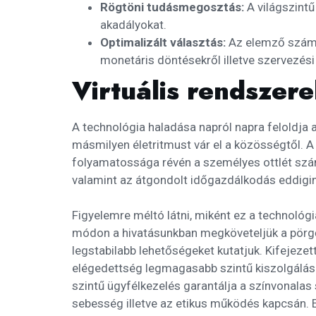
Rögtöni tudásmegosztás:
A világszintű
akadályokat.
Optimalizált választás:
Az elemző számí
monetáris döntésekről illetve szervezés
Virtuális rendszer
A technológia haladása napról napra feloldja 
másmilyen életritmust vár el a közösségtől. 
folyamatossága révén a személyes ottlét szám
valamint az átgondolt időgazdálkodás eddigin
Figyelemre méltó látni, miként ez a technoló
módon a hivatásunkban megköveteljük a pörgős
legstabilabb lehetőségeket kutatjuk. Kifejezett
elégedettség legmagasabb szintű kiszolgálás
szintű ügyfélkezelés garantálja a színvonala
sebesség illetve az etikus működés kapcsán. E