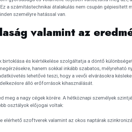
. Ez a számítástechnikai átalakulás nem csupán gépiesített
minden személyre hatással van.
zdaság valamint az eredm
k birtoklása és kiértékelése szolgáltatja a döntő különbsé
megérzésekre, hanem sokkal inkább szabatos, mélyreható nyil
datkövetés lehetővé teszi, hogy a vevői elvárásokra késleked
ndelkezésre álló erőforrások kihasználását.
 meg a nagy cégek körére. A hétköznapi személyek szintjén
bb osztályok előjogai voltak:
ne elérhető szoftverek valamint az okos naptárak szinkroniz