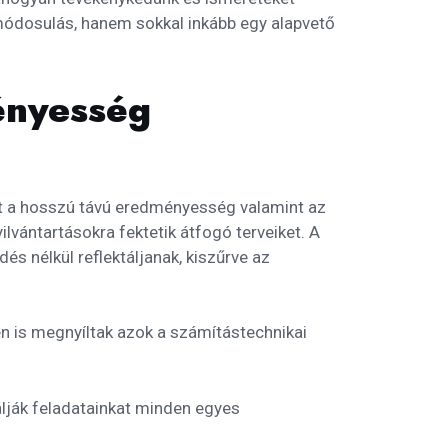
 módosulás, hanem sokkal inkább egy alapvető
ényesség
get a hosszú távú eredményesség valamint az
vántartásokra fektetik átfogó terveiket. A
és nélkül reflektáljanak, kiszűrve az
 is megnyíltak azok a számítástechnikai
álják feladatainkat minden egyes