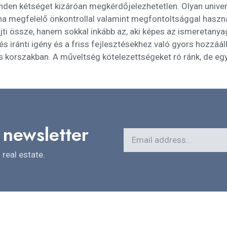
den kétséget kizáróan megkérdőjelezhetetlen. Olyan univerzá
e, ha megfelelő önkontrollal valamint megfontoltsággal haszn
i össze, hanem sokkal inkább az, aki képes az ismeretanya
s iránti igény és a friss fejlesztésekhez való gyors hozzáá
ális korszakban. A műveltség kötelezettségeket ró ránk, de 
 newsletter
real estate.