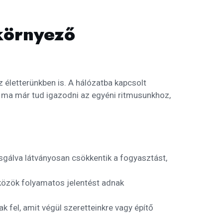
környező
z életterünkben is. A hálózatba kapcsolt
n ma már tud igazodni az egyéni ritmusunkhoz,
sgálva látványosan csökkentik a fogyasztást,
közök folyamatos jelentést adnak
fel, amit végül szeretteinkre vagy építő