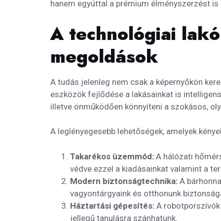
hanem egyúttal a prémium élményszerzést is 
A technológiai lak
megoldások
A tudás jelenleg nem csak a képernyőkön keresz
eszközök fejlődése a lakásainkat is intellige
illetve önműködően könnyíteni a szokásos, o
A leglényegesebb lehetőségek, amelyek kénye
Takarékos üzemmód:
A hálózati hőmérs
védve ezzel a kiadásainkat valamint a te
Modern biztonságtechnika:
A bárhonna
vagyontárgyaink és otthonunk biztonságá
Háztartási gépesítés:
A robotporszívók
jellegű tanulásra szánhatunk.