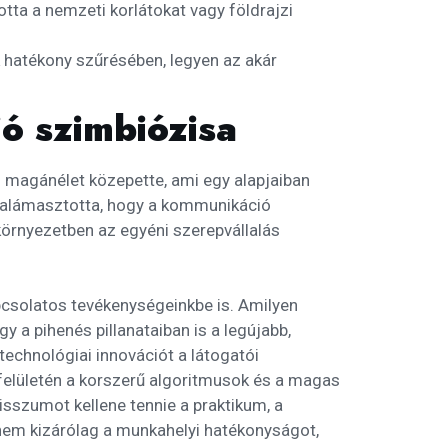
otta a nemzeti korlátokat vagy földrajzi
 hatékony szűrésében, legyen az akár
ó szimbiózisa
s magánélet közepette, ami egy alapjaiban
e alámasztotta, hogy a kommunikáció
örnyezetben az egyéni szerepvállalás
pcsolatos tevékenységeinkbe is. Amilyen
a pihenés pillanataiban is a legújabb,
 technológiai innovációt a látogatói
felületén a korszerű algoritmusok és a magas
sszumot kellene tennie a praktikum, a
 nem kizárólag a munkahelyi hatékonyságot,