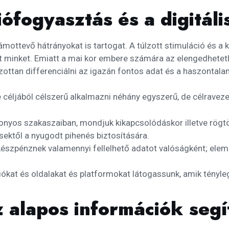
ófogyasztás és a digitál
ottevő hátrányokat is tartogat. A túlzott stimuláció és a ké
t minket. Emiatt a mai kor embere számára az elengedhetetl
ottan differenciálni az igazán fontos adat és a haszontala
 céljából célszerű alkalmazni néhány egyszerű, de célravezet
onyos szakaszaiban, mondjuk kikapcsolódáskor illetve rögtö
ésektől a nyugodt pihenés biztosítására.
készpénznek valamennyi fellelhető adatot valóságként; elem
iókat és oldalakat és platformokat látogassunk, amik tényl
z alapos információk seg