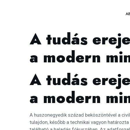
A
A tudás erej
a modern mi
A tudás erej
a modern mi
A huszonegyedik század beköszöntével a civili
tulajdon, később a technikai vagyon határozta
található a haladás fókuszában. Az adatforg