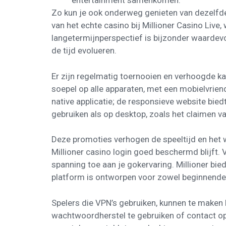
entertainment samenkomen.
Zo kun je ook onderweg genieten van dezelfde 
van het echte casino bij Millioner Casino Live
langetermijnperspectief is bijzonder waardevo
de tijd evolueren.
Er zijn regelmatig toernooien en verhoogde ka
soepel op alle apparaten, met een mobielvrien
native applicatie; de responsieve website bied
gebruiken als op desktop, zoals het claimen v
Deze promoties verhogen de speeltijd en het w
Millioner casino login goed beschermd blijft.
spanning toe aan je gokervaring. Millioner bie
platform is ontworpen voor zowel beginnende 
Spelers die VPN’s gebruiken, kunnen te maken 
wachtwoordherstel te gebruiken of contact op