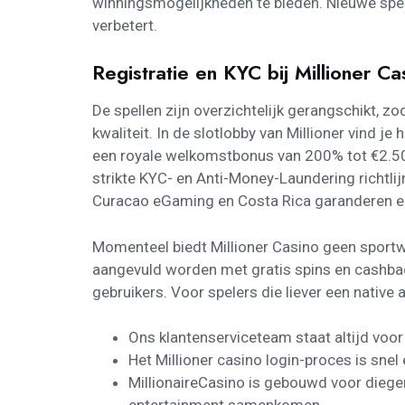
winningsmogelijkheden te bieden. Nieuwe spel
verbetert.
Registratie en KYC bij Millioner Ca
De spellen zijn overzichtelijk gerangschikt, zo
kwaliteit. In de slotlobby van Millioner vind j
een royale welkomstbonus van 200% tot €2.500
strikte KYC- en Anti-Money-Laundering richtli
Curacao eGaming en Costa Rica garanderen ee
Momenteel biedt Millioner Casino geen spor
aangevuld worden met gratis spins en cashba
gebruikers. Voor spelers die liever een native 
Ons klantenserviceteam staat altijd voor j
Het Millioner casino login-proces is snel
MillionaireCasino is gebouwd voor diege