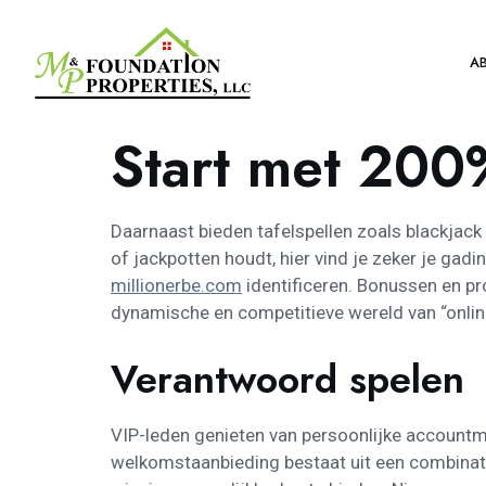
A
Start met 200
Daarnaast bieden tafelspellen zoals blackjack e
of jackpotten houdt, hier vind je zeker je gadin
millionerbe.com
identificeren. Bonussen en pro
dynamische en competitieve wereld van “online
Verantwoord spelen
VIP-leden genieten van persoonlijke accountm
welkomstaanbieding bestaat uit een combinatie