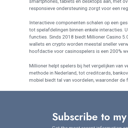
smartphones, tablets en desktops aan, met ove
responsieve ondersteuning zorgt voor een regis
Interactieve componenten schalen op een gesc
tot spelafdelingen binnen enkele interacties. U
functies. Sinds 2018 biedt Millioner Casino 5
wallets en crypto worden meestal sneller ver
hoofdactie voor casinospelers is een 200% we
Millioner helpt spelers bij het vergelijken va
methode in Nederland, tot creditcards, bankove
mobiel biedt tal van voordelen, waaronder de fl
Subscribe to my