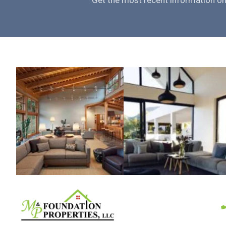
Get the most recent information on 