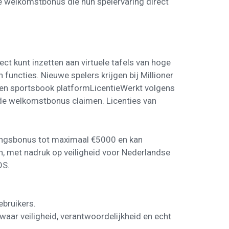
e welkomstbonus die hun spelervaring direct
rect kunt inzetten aan virtuele tafels van hoge
 functies. Nieuwe spelers krijgen bij Millioner
o en sportsbook platformLicentieWerkt volgens
t de welkomstbonus claimen. Licenties van
ingsbonus tot maximaal €5000 en kan
, met nadruk op veiligheid voor Nederlandse
OS.
ebruikers.
aar veiligheid, verantwoordelijkheid en echt