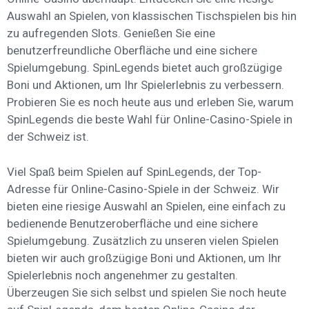
Auswahl an Spielen, von klassischen Tischspielen bis hin
zu aufregenden Slots. Genießen Sie eine
benutzerfreundliche Oberfläche und eine sichere
Spielumgebung. SpinLegends bietet auch großzügige
Boni und Aktionen, um Ihr Spielerlebnis zu verbessern.
Probieren Sie es noch heute aus und erleben Sie, warum
SpinLegends die beste Wahl für Online-Casino-Spiele in
der Schweiz ist.
Viel Spaß beim Spielen auf SpinLegends, der Top-
Adresse für Online-Casino-Spiele in der Schweiz. Wir
bieten eine riesige Auswahl an Spielen, eine einfach zu
bedienende Benutzeroberfläche und eine sichere
Spielumgebung. Zusätzlich zu unseren vielen Spielen
bieten wir auch großzügige Boni und Aktionen, um Ihr
Spielerlebnis noch angenehmer zu gestalten.
Überzeugen Sie sich selbst und spielen Sie noch heute