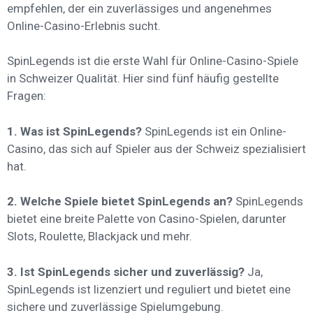
empfehlen, der ein zuverlässiges und angenehmes
Online-Casino-Erlebnis sucht.
SpinLegends ist die erste Wahl für Online-Casino-Spiele
in Schweizer Qualität. Hier sind fünf häufig gestellte
Fragen:
1. Was ist SpinLegends?
SpinLegends ist ein Online-
Casino, das sich auf Spieler aus der Schweiz spezialisiert
hat.
2. Welche Spiele bietet SpinLegends an?
SpinLegends
bietet eine breite Palette von Casino-Spielen, darunter
Slots, Roulette, Blackjack und mehr.
3. Ist SpinLegends sicher und zuverlässig?
Ja,
SpinLegends ist lizenziert und reguliert und bietet eine
sichere und zuverlässige Spielumgebung.