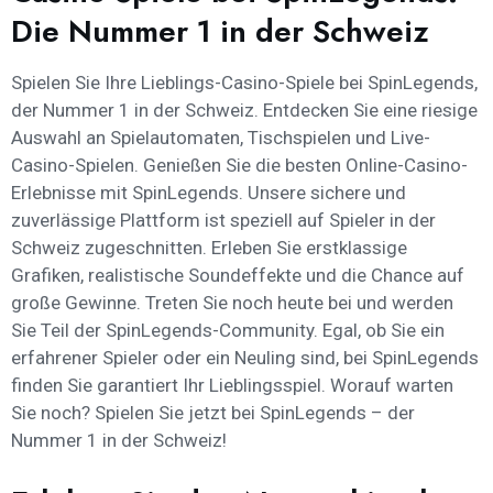
Die Nummer 1 in der Schweiz
Spielen Sie Ihre Lieblings-Casino-Spiele bei SpinLegends,
der Nummer 1 in der Schweiz. Entdecken Sie eine riesige
Auswahl an Spielautomaten, Tischspielen und Live-
Casino-Spielen. Genießen Sie die besten Online-Casino-
Erlebnisse mit SpinLegends. Unsere sichere und
zuverlässige Plattform ist speziell auf Spieler in der
Schweiz zugeschnitten. Erleben Sie erstklassige
Grafiken, realistische Soundeffekte und die Chance auf
große Gewinne. Treten Sie noch heute bei und werden
Sie Teil der SpinLegends-Community. Egal, ob Sie ein
erfahrener Spieler oder ein Neuling sind, bei SpinLegends
finden Sie garantiert Ihr Lieblingsspiel. Worauf warten
Sie noch? Spielen Sie jetzt bei SpinLegends – der
Nummer 1 in der Schweiz!