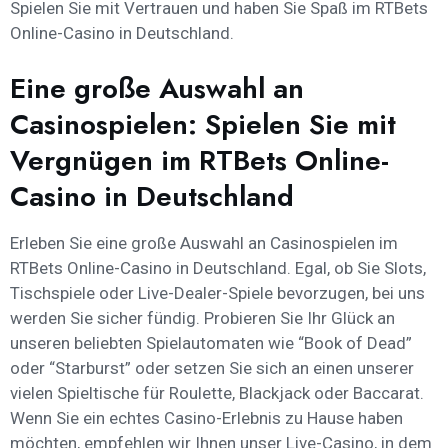
Spielen Sie mit Vertrauen und haben Sie Spaß im RTBets
Online-Casino in Deutschland.
Eine große Auswahl an
Casinospielen: Spielen Sie mit
Vergnügen im RTBets Online-
Casino in Deutschland
Erleben Sie eine große Auswahl an Casinospielen im
RTBets Online-Casino in Deutschland. Egal, ob Sie Slots,
Tischspiele oder Live-Dealer-Spiele bevorzugen, bei uns
werden Sie sicher fündig. Probieren Sie Ihr Glück an
unseren beliebten Spielautomaten wie “Book of Dead”
oder “Starburst” oder setzen Sie sich an einen unserer
vielen Spieltische für Roulette, Blackjack oder Baccarat.
Wenn Sie ein echtes Casino-Erlebnis zu Hause haben
möchten, empfehlen wir Ihnen unser Live-Casino, in dem