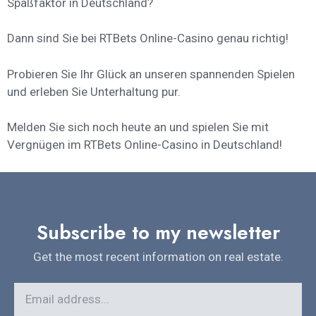
Spaßfaktor in Deutschland?
Dann sind Sie bei RTBets Online-Casino genau richtig!
Probieren Sie Ihr Glück an unseren spannenden Spielen
und erleben Sie Unterhaltung pur.
Melden Sie sich noch heute an und spielen Sie mit
Vergnügen im RTBets Online-Casino in Deutschland!
Subscribe to my newsletter
Get the most recent information on real estate.