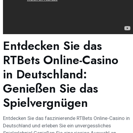
Entdecken Sie das
RTBets Online-Casino
in Deutschland:
Genießen Sie das
Spielvergnügen
Entdecken Sie das faszinierende RTBets Online-Casino in
Deutschland und erleben Sie ein unvergessliches