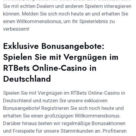
Sie mit echten Dealern und anderen Spielern interagieren
können. Melden Sie sich noch heute an und erhalten Sie
einen Willkommensbonus, um Ihr Spielerlebnis zu
verbessern!
Exklusive Bonusangebote:
Spielen Sie mit Vergnügen im
RTBets Online-Casino in
Deutschland
Spielen Sie mit Vergnügen im RTBets Online-Casino in
Deutschland und nutzen Sie unsere exklusiven
Bonusangebote! Registrieren Sie sich noch heute und
erhalten Sie einen großzügigen Willkommensbonus.
Darüber hinaus bieten wir regelmäßige Bonusaktionen
und Freispiele für unsere Stammkunden an. Profitieren