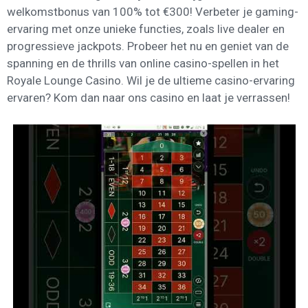
welkomstbonus van 100% tot €300! Verbeter je gaming-
ervaring met onze unieke functies, zoals live dealer en
progressieve jackpots. Probeer het nu en geniet van de
spanning en de thrills van online casino-spellen in het
Royale Lounge Casino. Wil je de ultieme casino-ervaring
ervaren? Kom dan naar ons casino en laat je verrassen!