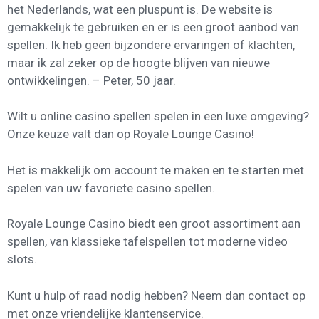
het Nederlands, wat een pluspunt is. De website is
gemakkelijk te gebruiken en er is een groot aanbod van
spellen. Ik heb geen bijzondere ervaringen of klachten,
maar ik zal zeker op de hoogte blijven van nieuwe
ontwikkelingen. – Peter, 50 jaar.
Wilt u online casino spellen spelen in een luxe omgeving?
Onze keuze valt dan op Royale Lounge Casino!
Het is makkelijk om account te maken en te starten met
spelen van uw favoriete casino spellen.
Royale Lounge Casino biedt een groot assortiment aan
spellen, van klassieke tafelspellen tot moderne video
slots.
Kunt u hulp of raad nodig hebben? Neem dan contact op
met onze vriendelijke klantenservice.