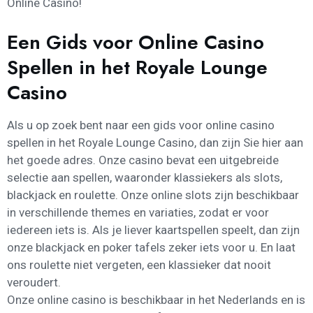
Online Casino!
Een Gids voor Online Casino
Spellen in het Royale Lounge
Casino
Als u op zoek bent naar een gids voor online casino
spellen in het Royale Lounge Casino, dan zijn Sie hier aan
het goede adres. Onze casino bevat een uitgebreide
selectie aan spellen, waaronder klassiekers als slots,
blackjack en roulette. Onze online slots zijn beschikbaar
in verschillende themes en variaties, zodat er voor
iedereen iets is. Als je liever kaartspellen speelt, dan zijn
onze blackjack en poker tafels zeker iets voor u. En laat
ons roulette niet vergeten, een klassieker dat nooit
veroudert.
Onze online casino is beschikbaar in het Nederlands en is