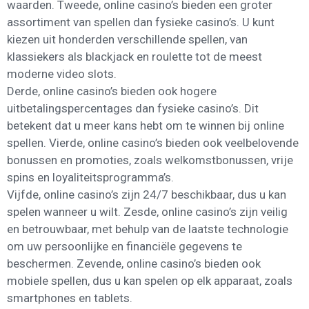
waarden. Tweede, online casino’s bieden een groter
assortiment van spellen dan fysieke casino’s. U kunt
kiezen uit honderden verschillende spellen, van
klassiekers als blackjack en roulette tot de meest
moderne video slots.
Derde, online casino’s bieden ook hogere
uitbetalingspercentages dan fysieke casino’s. Dit
betekent dat u meer kans hebt om te winnen bij online
spellen. Vierde, online casino’s bieden ook veelbelovende
bonussen en promoties, zoals welkomstbonussen, vrije
spins en loyaliteitsprogramma’s.
Vijfde, online casino’s zijn 24/7 beschikbaar, dus u kan
spelen wanneer u wilt. Zesde, online casino’s zijn veilig
en betrouwbaar, met behulp van de laatste technologie
om uw persoonlijke en financiële gegevens te
beschermen. Zevende, online casino’s bieden ook
mobiele spellen, dus u kan spelen op elk apparaat, zoals
smartphones en tablets.