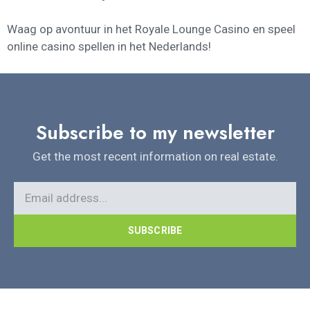
Waag op avontuur in het Royale Lounge Casino en speel
online casino spellen in het Nederlands!
Subscribe to my newsletter
Get the most recent information on real estate.
SUBSCRIBE