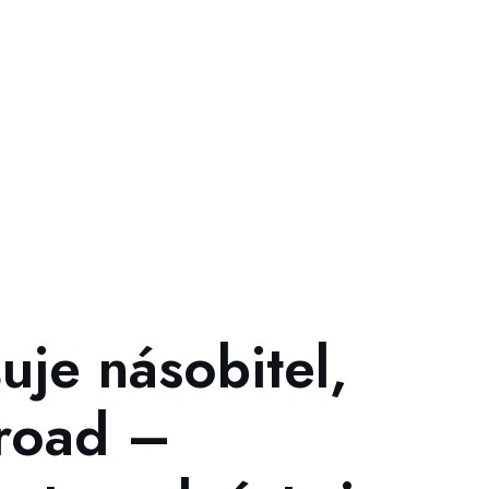
je násobitel,
 road –