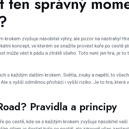
t ten správný mome
?
ým krokem zvyšuje násobitel výhry, ale pozor na nástrahy! Hra
ikátní koncept, ve kterém se snažíte provést kuře po cestě p
ost může vést k pádu a ztrátě všeho. Toto není jen hra, je t
lách s každým dalším krokem. Světla, zvuky a napětí, to vše
. Ale s vyšší odměnou přichází i vyšší riziko. Je to hra, kter
Road? Pravidla a principy
ře po cestě, kde se s každým krokem zvyšuje násobitel vaší po
aším cílem je dostat kuře co nejdál, ale zároveň včas zastav