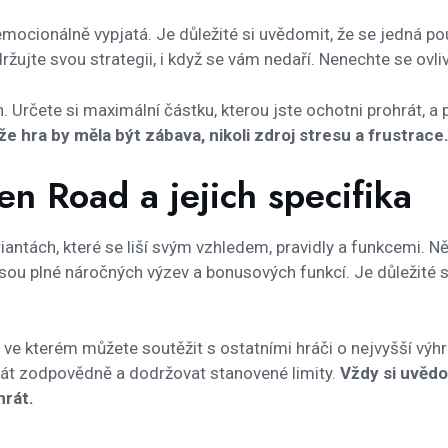
mocionálně vypjatá. Je důležité si uvědomit, že se jedná po
žujte svou strategii, i když se vám nedaří. Nenechte se ovl
ch. Určete si maximální částku, kterou jste ochotni prohrát, a 
že hra by měla být zábava, nikoli zdroj stresu a frustrace
en Road a jejich specifika
iantách, které se liší svým vzhledem, pravidly a funkcemi. N
sou plné náročných výzev a bonusových funkcí. Je důležité s
, ve kterém můžete soutěžit s ostatními hráči o nejvyšší výhr
 hrát zodpovědně a dodržovat stanovené limity.
Vždy si uvědo
hrát.