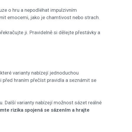
uze o hru a nepodléhat impulzivním
ivnit emocemi, jako je chamtivost nebo strach.
překračujte ji. Pravidelně si dělejte přestávky a
.
ěkteré varianty nabízejí jednoduchou
i před hraním přečíst pravidla a seznámit se
u. Další varianty nabízejí možnost sázet reálné
mte rizika spojená se sázením a hrajte