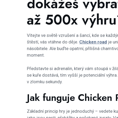
dokážeš vybra
až 500x výhru
Vítejte ve světě vzrušení a šancí, kde se každ
štěstí, vás vtáhne do děje.
Chicken road
je un
násobitele. Ale buďte opatrní, přílišná chamtiv
moment.
Představte si adrenalin, který vám stoupá v ži
se kuře dostává, tím vyšší je potenciální výhra
v zlomku sekundy.
Jak funguje Chicken 
Základní princip hry je jednoduchý – vedete ku
jako jsou pasti, překážky a nečekané zvraty. V