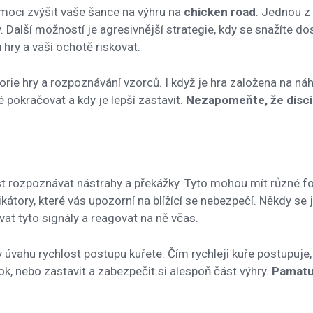
omoci zvýšit vaše šance na výhru na
chicken road
. Jednou z 
 Další možností je agresivnější strategie, kdy se snažíte dost
hry a vaší ochotě riskovat.
torie hry a rozpoznávání vzorců. I když je hra založena na n
pokračovat a kdy je lepší zastavit.
Nezapomeňte, že discip
 rozpoznávat nástrahy a překážky. Tyto mohou mít různé form
ikátory, které vás upozorní na blížící se nebezpečí. Někdy se
at tyto signály a reagovat na ně včas.
 v úvahu rychlost postupu kuřete. Čím rychleji kuře postupuje
rok, nebo zastavit a zabezpečit si alespoň část výhry.
Pamatuj