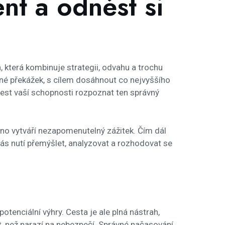
nt a odnést si
, která kombinuje strategii, odvahu a trochu
lné překážek, s cílem dosáhnout co nejvyššího
o test vaší schopnosti rozpoznat ten správný
chno vytváří nezapomenutelný zážitek. Čím dál
á vás nutí přemýšlet, analyzovat a rozhodovat se
tenciální výhry. Cesta je ale plná nástrah,
it, než narazí na nebezpečí. Správné načasování