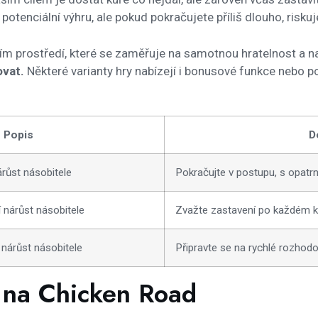
e potenciální výhru, ale pokud pokračujete příliš dlouho, risku
m prostředí, které se zaměřuje na samotnou hratelnost a n
ovat.
Některé varianty hry nabízejí i bonusové funkce nebo
Popis
D
růst násobitele
Pokračujte v postupu, s opatrn
í nárůst násobitele
Zvažte zastavení po každém 
 nárůst násobitele
Připravte se na rychlé rozhod
h na Chicken Road