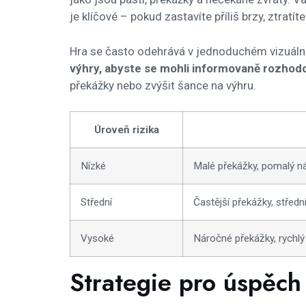
je klíčové – pokud zastavíte příliš brzy, ztratít
Hra se často odehrává v jednoduchém vizuální
výhry, abyste se mohli informovaně rozhod
překážky nebo zvýšit šance na výhru.
Úroveň rizika
Nízké
Malé překážky, pomalý ná
Střední
Častější překážky, středn
Vysoké
Náročné překážky, rychlý
Strategie pro úspěc