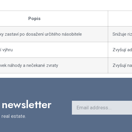
Popis
y zastaví po dosažení určitého násobitele
Snižuje ri
í výhru
Zvyšují a
prvek náhody a nečekané zvraty
Zvyšují n
 newsletter
real estate.