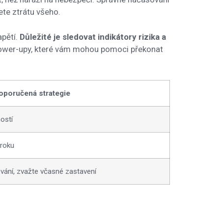
jete ztrátu všeho.
apětí.
Důležité je sledovat indikátory rizika a
 power-upy, které vám mohou pomoci překonat
oporučená strategie
ostí
kroku
ování, zvažte včasné zastavení