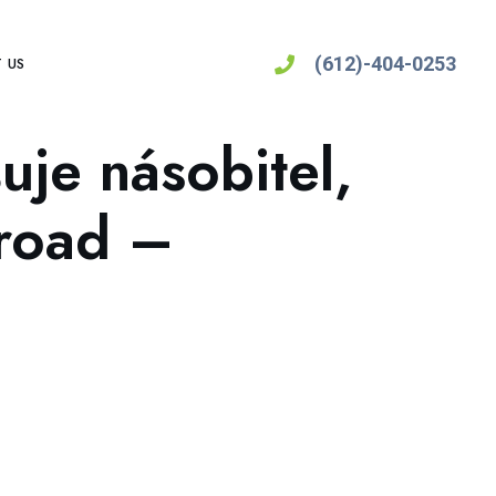
(612)-404-0253
 US
je násobitel,
 road –