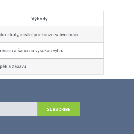
Výhody
ziko ztráty, ideální pro konzervativní hráče
drenalin a šanci na vysokou výhru
apětí a zábavu
SUBSCRIBE