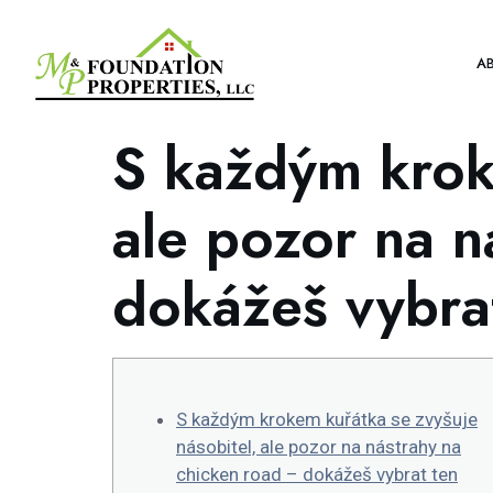
A
S každým krok
ale pozor na n
dokážeš vybra
S každým krokem kuřátka se zvyšuje
násobitel, ale pozor na nástrahy na
chicken road – dokážeš vybrat ten