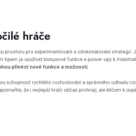
očilé hráče
tu prostoru pro experimentování a zdokonalování strategií. J
lším tipem je využívat bonusové funkce a power-upy k maximal
mohou přinést nové funkce a možnosti.
 svou schopnost rychlého rozhodování a správného odhadu rizi
eňte, že i nejlepší hráči občas prohrají, ale klíčem k úspěc