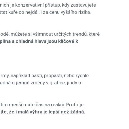
nich je konzervativní přístup, kdy zastavujete
at kuře co nejdál, i za cenu vyššího rizika.
áhodě, můžete si všimnout určitých trendů, které
lína a chladná hlava jsou klíčové k
y, například pasti, propasti, nebo rychlé
 jedná o jemné změny v grafice, jindy o
, tím menší máte čas na reakci. Proto je
te, že i malá výhra je lepší než žádná.