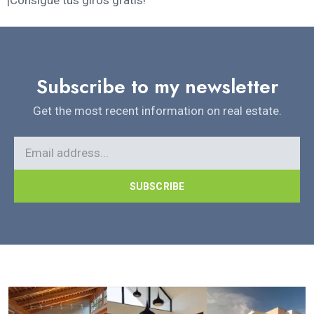
Subscribe to my newsletter
Get the most recent information on real estate.
SUBSCRIBE