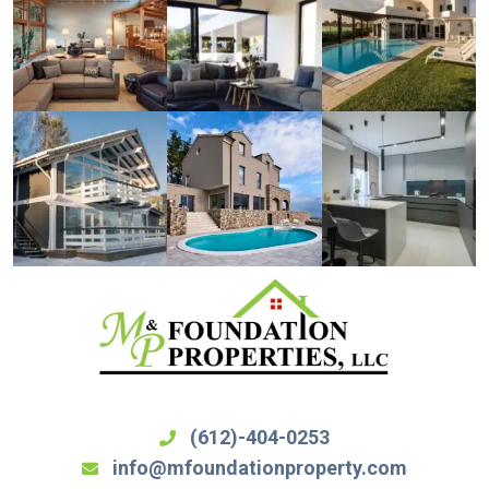
(612)-404-0253
info@mfoundationproperty.com