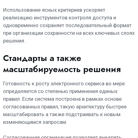
Использование ясных критериев ускоряет
реализацию инструментов контроля доступа и
одновременно сохраняет последовательный формат
при организации сохранности на всех ключевых слоях
решения.
Стандарты а также
масштабируемость решения
Готовность к росту электронного сервиса во мере
определяется со степенью применения единых
правил. Если система построена в рамках основе
согласованных правил, такую архитектуру быстрее
масштабировать а также подстраивать к новым
изменяющимся запросам.
Согласованная организация позволяет внедрять