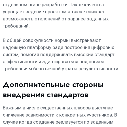
отдельном этапе разработки. Такое качество
упрощает ведение проектом а также снижает
возможность отклонений от заранее заданных
требований.
В общей совокупности нормы выстраивают
надежную платформу ради построения цифровых
систем, помогая поддерживать высокий стандарт
эффективности и адаптироваться под новым
требованиям безо всякой утраты результативности.
Дополнительные стороны
внедрения стандартов
Важным в числе существенных плюсов выступает
снижение зависимости к конкретных участников. В
случае когда создание реализуется по заданным