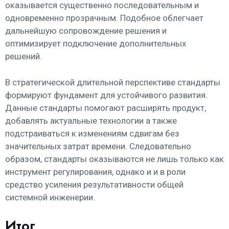
оказывается существенно последовательным и
одновременно прозрачным. Подобное облегчает
дальнейшую сопровождение решения и
оптимизирует подключение дополнительных
решений.
В стратегической длительной перспективе стандарты
формируют фундамент для устойчивого развития.
Данные стандарты помогают расширять продукт,
добавлять актуальные технологии а также
подстраиваться к изменениям сдвигам без
значительных затрат времени. Следовательно
образом, стандарты оказываются не лишь только как
инструмент регулирования, однако и и в роли
средство усиления результативности общей
системной инженерии.
Итог