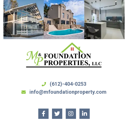
(612)-404-0253
info@mfoundationproperty.com