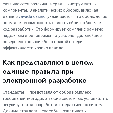
связываются различные среды, инструменты и
компоненты. В аналитических обзорах, включая
данные
vavada casino
, указывается, что соблюдение
норм дает возможность снизить сбои и облегчает
ход разработки. Это формирует комплекс заметно
надежным и одновременно ускоряет дальнейшее
совершенствование безо всякой потери
эффективности казино вавада.
Как представляют в целом
единые правила при
электронной разработке
Стандарты — представляют собой комплекс
требований, методик а также системных условий, что
регулируют ход разработки интерактивных систем.
Данные стандарты способны охватывать