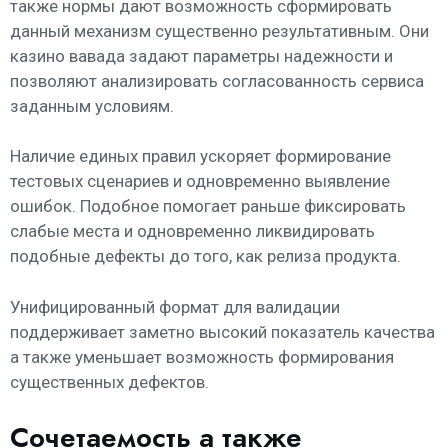
также нормы дают возможность сформировать
данный механизм существенно результативным. Они
казино вавада задают параметры надежности и
позволяют анализировать согласованность сервиса
заданным условиям.
Наличие единых правил ускоряет формирование
тестовых сценариев и одновременно выявление
ошибок. Подобное помогает раньше фиксировать
слабые места и одновременно ликвидировать
подобные дефекты до того, как релиза продукта.
Унифицированный формат для валидации
поддерживает заметно высокий показатель качества
а также уменьшает возможность формирования
существенных дефектов.
Сочетаемость а также