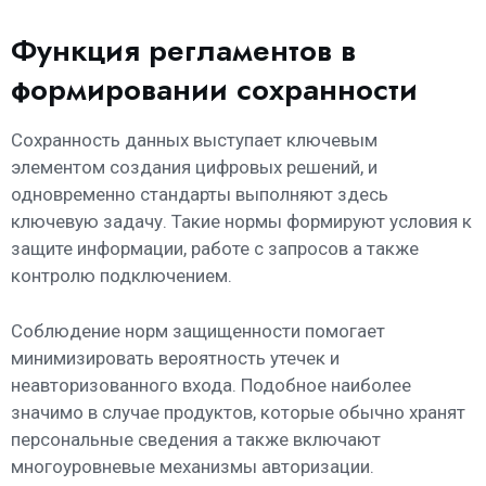
Функция регламентов в
формировании сохранности
Сохранность данных выступает ключевым
элементом создания цифровых решений, и
одновременно стандарты выполняют здесь
ключевую задачу. Такие нормы формируют условия к
защите информации, работе с запросов а также
контролю подключением.
Соблюдение норм защищенности помогает
минимизировать вероятность утечек и
неавторизованного входа. Подобное наиболее
значимо в случае продуктов, которые обычно хранят
персональные сведения а также включают
многоуровневые механизмы авторизации.