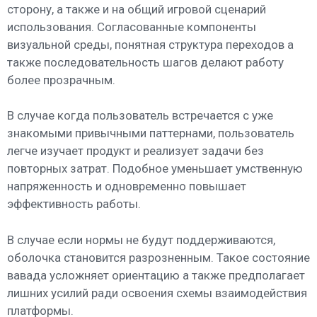
сторону, а также и на общий игровой сценарий
использования. Согласованные компоненты
визуальной среды, понятная структура переходов а
также последовательность шагов делают работу
более прозрачным.
В случае когда пользователь встречается с уже
знакомыми привычными паттернами, пользователь
легче изучает продукт и реализует задачи без
повторных затрат. Подобное уменьшает умственную
напряженность и одновременно повышает
эффективность работы.
В случае если нормы не будут поддерживаются,
оболочка становится разрозненным. Такое состояние
вавада усложняет ориентацию а также предполагает
лишних усилий ради освоения схемы взаимодействия
платформы.