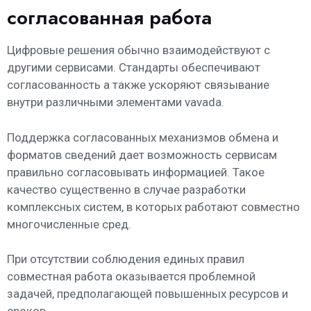
согласованная работа
Цифровые решения обычно взаимодействуют с
другими сервисами. Стандарты обеспечивают
согласованность а также ускоряют связывание
внутри различными элементами vavada.
Поддержка согласованных механизмов обмена и
форматов сведений дает возможность сервисам
правильно согласовывать информацией. Такое
качество существенно в случае разработки
комплексных систем, в которых работают совместно
многочисленные сред.
При отсутствии соблюдения единых правил
совместная работа оказывается проблемной
задачей, предполагающей повышенных ресурсов и