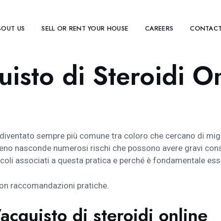
BOUT US
SELL OR RENT YOUR HOUSE
CAREERS
CONTACT
quisto di Steroidi O
 è diventato sempre più comune tra coloro che cercano di migli
meno nasconde numerosi rischi che possono avere gravi conse
ricoli associati a questa pratica e perché è fondamentale ess
con raccomandazioni pratiche.
l’acquisto di steroidi online