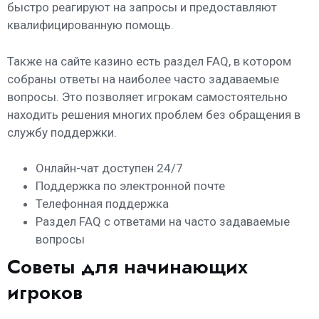
быстро реагируют на запросы и предоставляют
квалифицированную помощь.
Также на сайте казино есть раздел FAQ, в котором
собраны ответы на наиболее часто задаваемые
вопросы. Это позволяет игрокам самостоятельно
находить решения многих проблем без обращения в
службу поддержки.
Онлайн-чат доступен 24/7
Поддержка по электронной почте
Телефонная поддержка
Раздел FAQ с ответами на часто задаваемые
вопросы
Советы для начинающих
игроков