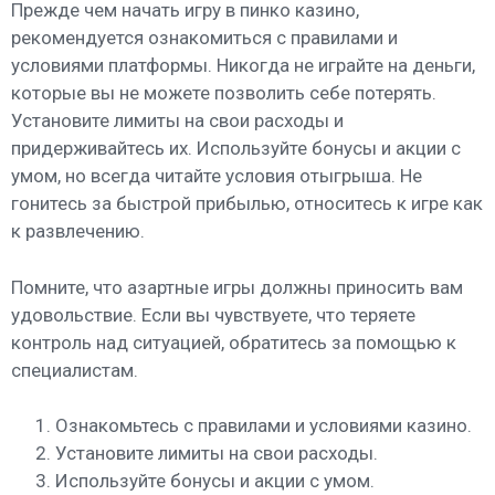
Прежде чем начать игру в пинко казино,
рекомендуется ознакомиться с правилами и
условиями платформы. Никогда не играйте на деньги,
которые вы не можете позволить себе потерять.
Установите лимиты на свои расходы и
придерживайтесь их. Используйте бонусы и акции с
умом, но всегда читайте условия отыгрыша. Не
гонитесь за быстрой прибылью, относитесь к игре как
к развлечению.
Помните, что азартные игры должны приносить вам
удовольствие. Если вы чувствуете, что теряете
контроль над ситуацией, обратитесь за помощью к
специалистам.
Ознакомьтесь с правилами и условиями казино.
Установите лимиты на свои расходы.
Используйте бонусы и акции с умом.