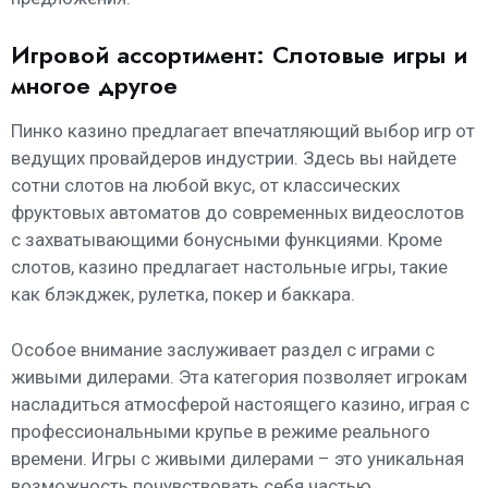
Игровой ассортимент: Слотовые игры и
многое другое
Пинко казино предлагает впечатляющий выбор игр от
ведущих провайдеров индустрии. Здесь вы найдете
сотни слотов на любой вкус, от классических
фруктовых автоматов до современных видеослотов
с захватывающими бонусными функциями. Кроме
слотов, казино предлагает настольные игры, такие
как блэкджек, рулетка, покер и баккара.
Особое внимание заслуживает раздел с играми с
живыми дилерами. Эта категория позволяет игрокам
насладиться атмосферой настоящего казино, играя с
профессиональными крупье в режиме реального
времени. Игры с живыми дилерами – это уникальная
возможность почувствовать себя частью