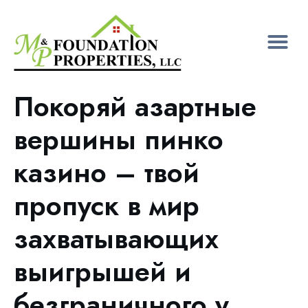
Покоряй азартные
вершины пинко
казино – твой
пропуск в мир
захватывающих
выигрышей и
безграничного у