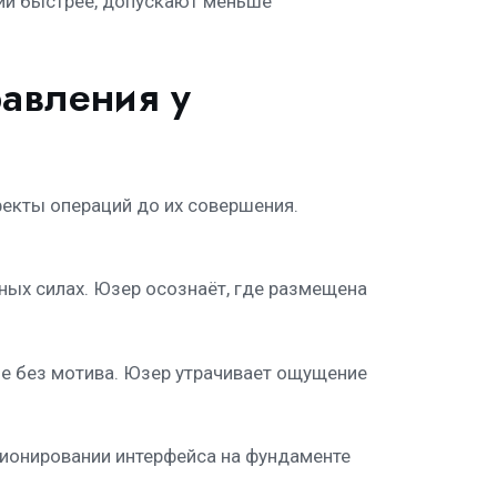
ии быстрее, допускают меньше
авления у
екты операций до их совершения.
ных силах. Юзер осознаёт, где размещена
е без мотива. Юзер утрачивает ощущение
ионировании интерфейса на фундаменте