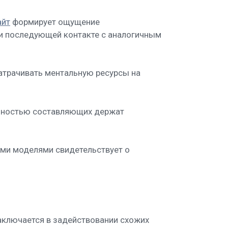
айт
формирует ощущение
ри последующей контакте с аналогичным
атрачивать ментальную ресурсы на
льностью составляющих держат
ыми моделями свидетельствует о
аключается в задействовании схожих