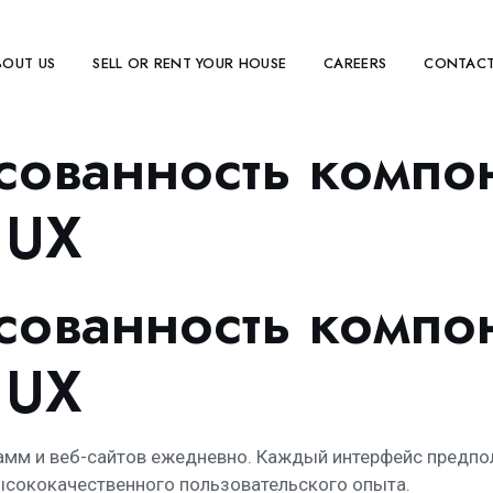
BOUT US
SELL OR RENT YOUR HOUSE
CAREERS
CONTACT
сованность компо
 UX
сованность компо
 UX
мм и веб-сайтов ежедневно. Каждый интерфейс предпол
ысококачественного пользовательского опыта.