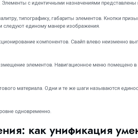
. Элементы с идентичными назначениями представлены 
алитру, типографику, габариты элементов. Кнопки призыв
и следуют единому манере изображения.
ционирование компонентов. Свайп влево неизменно вы
азмещение элементов. Навигационное меню помещено в 
ового материала. Одни и те же шаги называются единооб
уровне одновременно.
ния: как унификация уме