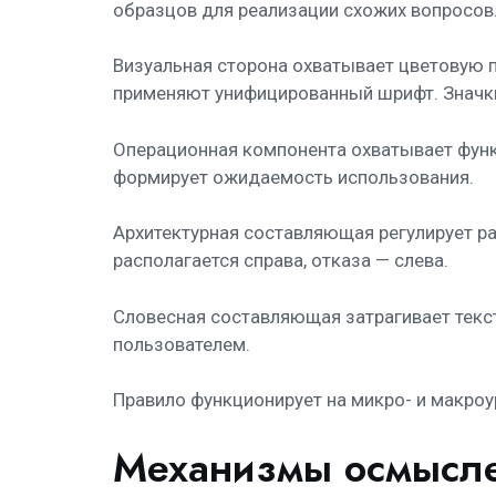
образцов для реализации схожих вопросов
Визуальная сторона охватывает цветовую п
применяют унифицированный шрифт. Значк
Операционная компонента охватывает функ
формирует ожидаемость использования.
Архитектурная составляющая регулирует р
располагается справа, отказа — слева.
Словесная составляющая затрагивает текст
пользователем.
Правило функционирует на микро- и макро
Механизмы осмысле