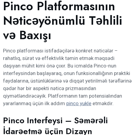
Pinco Platformasının
Nəticəyönümlü Təhlili
və Baxışı
Pinco platforması istifadəçilərə konkret nəticələr –
rahatlıq, sürət və effektivlik təmin etmək məqsədi
daşıyan mühit kimi önə çıxır. Bu icmalda Pinco-nun
interfeysindən başlayaraq, onun funksionallığının praktiki
faydalarına, üstünlüklərinə və diqqət yetirilməli tərəflərinə
qədər hər bir aspekti nəticə prizmasından
qiymətləndirəcəyik. Platformanın tam potensialından
yararlanmaq üçün ilk addım
pinco yukle
etməkdir.
Pinco Interfeysi – Səmərəli
İdarəetmə üçün Dizayn