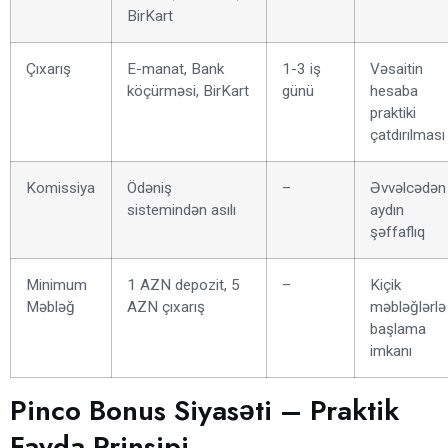
BirKart
Çıxarış
E-manat, Bank
1-3 iş
Vəsaitin
köçürməsi, BirKart
günü
hesaba
praktiki
çatdırılması
Komissiya
Ödəniş
–
Əvvəlcədən
sistemindən asılı
aydın
şəffaflıq
Minimum
1 AZN depozit, 5
–
Kiçik
Məbləğ
AZN çıxarış
məbləğlərlə
başlama
imkanı
Pinco Bonus Siyasəti – Praktik
Fayda Prinsipi