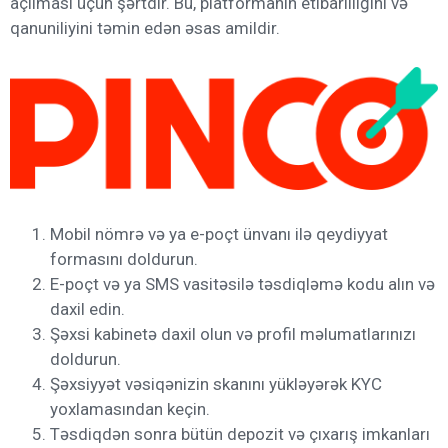
açılması üçün şərtdir. Bu, platformanın etibarlılığını və
qanuniliyini təmin edən əsas amildir.
Mobil nömrə və ya e-poçt ünvanı ilə qeydiyyat
formasını doldurun.
E-poçt və ya SMS vasitəsilə təsdiqləmə kodu alın və
daxil edin.
Şəxsi kabinetə daxil olun və profil məlumatlarınızı
doldurun.
Şəxsiyyət vəsiqənizin skanını yükləyərək KYC
yoxlamasından keçin.
Təsdiqdən sonra bütün depozit və çıxarış imkanları