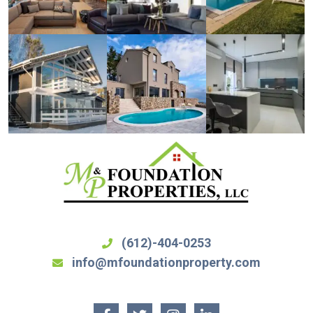
(612)-404-0253
info@mfoundationproperty.com