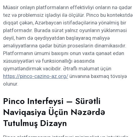
Müasir onlayn platformaların effektivliyi onların nə qədər
tez və problemsiz işlədiyi ilə ölçülür. Pinco bu kontekstdə
diqqət çəkən, Azərbaycan istifadəçilərinə yönəlmiş bir
platformadır. Burada sürət yalnız oyunların yüklənməsi
deyil, həm də qeydiyyatdan başlayaraq maliyyə
əməliyyatlarına qədər bütün proseslərin dinamikasıdır.
Platformanın ümumi baxışını onun vaxta qənaət edən
xüsusiyyətləri və funksionallığı əsasında
qiymətləndirmək vacibdir. Ətraflı məlumat üçün
https://pinco-cazino-az.org/
ünvanına baxmaq tövsiyə
olunur.
Pinco Interfeysi – Sürətli
Naviqasiya Üçün Nəzərdə
Tutulmuş Dizayn