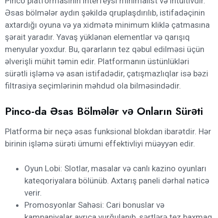
Pinco platformasının interfeysi minimalist və intuitivdir.
Əsas bölmələr aydın şəkildə qruplaşdırılıb, istifadəçinin
axtardığı oyuna və ya xidmətə minimum kliklə çatmasına
şərait yaradır. Yavaş yüklənən elementlər və qarışıq
menyular yoxdur. Bu, qərarların tez qəbul edilməsi üçün
əlverişli mühit təmin edir. Platformanın üstünlükləri
sürətli işləmə və asan istifadədir, çatışmazlıqlar isə bəzi
filtrasiya seçimlərinin məhdud ola bilməsindədir.
Pinco-da Əsas Bölmələr və Onların Sürəti
Platforma bir neçə əsas funksional blokdan ibarətdir. Hər
birinin işləmə sürəti ümumi effektivliyi müəyyən edir.
Oyun Lobi: Slotlar, masalar və canlı kazino oyunları
kateqoriyalara bölünüb. Axtarış paneli dərhal nəticə
verir.
Promosyonlar Sahəsi: Cari bonuslar və
kampaniyalar ayrıca vurğulanıb, şərtlərə tez baxmaq