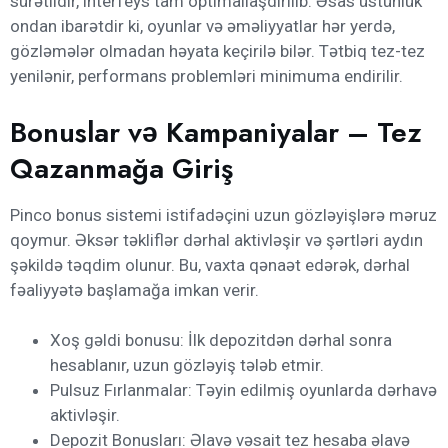
sürətlidir, interfeys tam optimallaşdırılıb. Əsas üstünlük
ondan ibarətdir ki, oyunlar və əməliyyatlar hər yerdə,
gözləmələr olmadan həyata keçirilə bilər. Tətbiq tez-tez
yenilənir, performans problemləri minimuma endirilir.
Bonuslar və Kampaniyalar – Tez
Qazanmağa Giriş
Pinco bonus sistemi istifadəçini uzun gözləyişlərə məruz
qoymur. Əksər təkliflər dərhal aktivləşir və şərtləri aydın
şəkildə təqdim olunur. Bu, vaxta qənaət edərək, dərhal
fəaliyyətə başlamağa imkan verir.
Xoş gəldi bonusu: İlk depozitdən dərhal sonra
hesablanır, uzun gözləyiş tələb etmir.
Pulsuz Fırlanmalar: Təyin edilmiş oyunlarda dərhavə
aktivləşir.
Depozit Bonusları: Əlavə vəsait tez hesaba əlavə