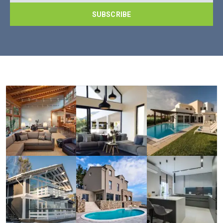
SUBSCRIBE