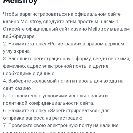
Mellstroy
Чтобы зарегистрироваться на официальном сайте
казино Mellstroy, следуйте этим простым шагам:1.
Откройте официальный сайт казино Mellstroy в вашем
веб-браузере.
2. Нажмите кнопку «Регистрация» в правом верхнем
углу экрана.
3. Заполните регистрационную форму, введя свое имя,
фамилию, адрес электронной почты и другие
необходимые данные.
4. Выберите желаемый логин и пароль для входа на
сайт казино.
5. Согласитесь с условиями использования и
политикой конфиденциальности сайта.
6. Нажмите кнопку «Зарегистрироваться» для
отправки запроса на регистрацию.
7. Проверьте свою электронную почту на наличие
письма с подтверждением регистрации.