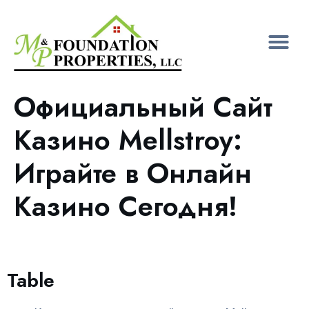
Официальный Сайт
Казино Mellstroy:
Играйте в Онлайн
Казино Сегодня!
Table