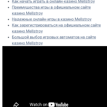
Как начать играть в онлайн-казино Mellstroy
Преимущества игры в официальном сайте
казино Mellstroy
Надежные онлайн-игры в казино Mellstroy
Как зарегистрироваться на официальном сайте
казино Mellstroy
Большой выбор игровых автоматов на сайте
казино Mellstroy