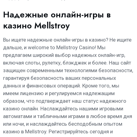
Надежные онлайн-игры в
казино Mellstroy
Вы ищете надежные онлайн-игры в казино? Не ищите
дальше, и welcome to Mellstroy Casino! Мы
предлагаем широкий выбор надежных онлайн-игр,
включая слоты, рулетку, блэкджек и более. Наш сайт
защищен современными технологиями безопасности,
гарантируя безопасность ваших персональных
данных и финансовых операций. Кроме того, мы
имеем лицензию и регулируемся надлежащим
образом, что подтверждает наш статус надежного
казино онлайн. Наслаждайтесь нашими игровыми
автоматами и табличными играми в любое время дня
или ночи, и наслаждайтесь бесподобным опытом
казино в Mellstroy. Регистрируйтесь сегодня и