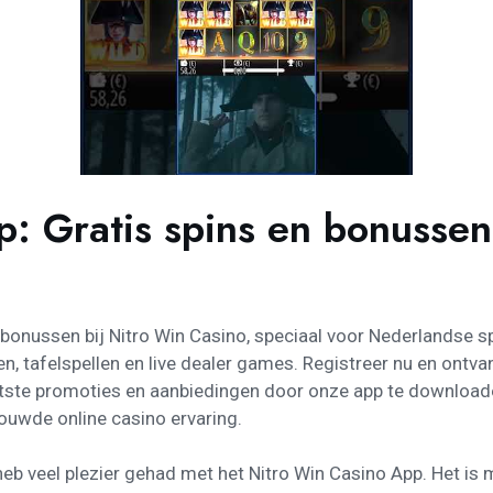
p: Gratis spins en bonusse
bonussen bij Nitro Win Casino, speciaal voor Nederlandse sp
n, tafelspellen en live dealer games. Registreer nu en on
atste promoties en aanbiedingen door onze app te downloade
rouwde online casino ervaring.
heb veel plezier gehad met het Nitro Win Casino App. Het is m