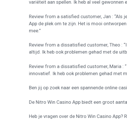
variëteit aan spellen. Ik heb al veel gewonnen 
Review from a satisfied customer, Jan : “Als j
App de plek om te zijn. Het is mooi ontworpen e
mee.”
Review from a dissatisfied customer, Theo : “I
altijd. Ik heb ook problemen gehad met de uitb
Review from a dissatisfied customer, Maria : “I
innovatief. Ik heb ook problemen gehad met mi
Ben jij op zoek naar een spannende online cas
De Nitro Win Casino App biedt een groot aantal
Heb je vragen over de Nitro Win Casino App?