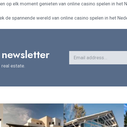
 en op elk moment genieten van online casino spelen in het 
k de spannende wereld van online casino spelen in het Ned
 newsletter
real estate.