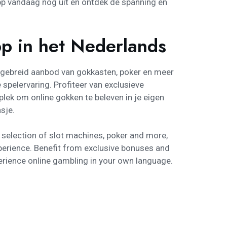
App vandaag nog uit en ontdek de spanning en
p in het Nederlands
itgebreid aanbod van gokkasten, poker en meer
 spelervaring. Profiteer van exclusieve
lek om online gokken te beleven in je eigen
sje.
e selection of slot machines, poker and more,
xperience. Benefit from exclusive bonuses and
perience online gambling in your own language.