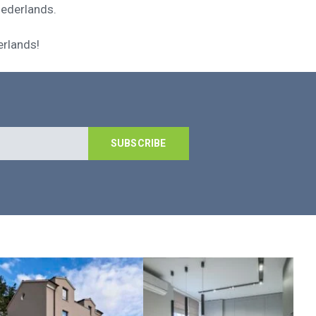
Nederlands.
erlands!
SUBSCRIBE