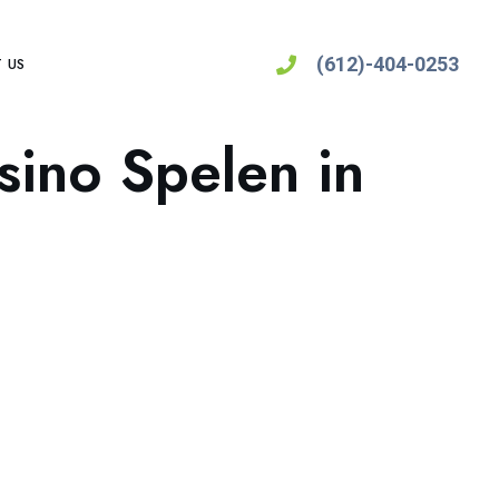
(612)-404-0253
 US
sino Spelen in