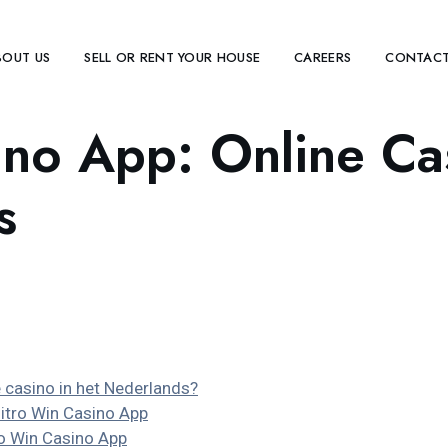
BOUT US
SELL OR RENT YOUR HOUSE
CAREERS
CONTACT
ino App: Online Ca
s
e casino in het Nederlands?
Nitro Win Casino App
ro Win Casino App