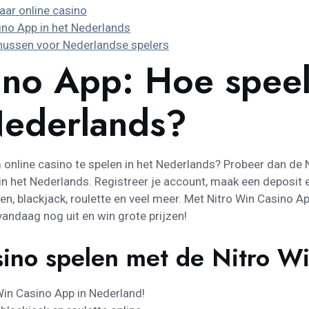
aar online casino
ino App in het Nederlands
onussen voor Nederlandse spelers
ino App: Hoe speel 
Nederlands?
online casino te spelen in het Nederlands? Probeer dan de 
 in het Nederlands. Registreer je account, maak een deposit 
n, blackjack, roulette en veel meer. Met Nitro Win Casino App
vandaag nog uit en win grote prijzen!
sino spelen met de Nitro W
Win Casino App in Nederland!