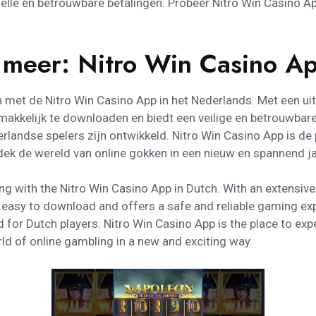
nelle en betrouwbare betalingen. Probeer Nitro Win Casino 
 meer: Nitro Win Casino Ap
 met de Nitro Win Casino App in het Nederlands. Met een u
s makkelijk te downloaden en biedt een veilige en betrouwbare
landse spelers zijn ontwikkeld. Nitro Win Casino App is de p
dek de wereld van online gokken in een nieuw en spannend ja
ng with the Nitro Win Casino App in Dutch. With an extensiv
is easy to download and offers a safe and reliable gaming e
 for Dutch players. Nitro Win Casino App is the place to ex
d of online gambling in a new and exciting way.