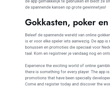
de app gemakkelijk te gebruiken en biedt ze s
de spannende kansen op grote gewinnetjes!
Gokkasten, poker en
Beleef de spannende wereld van online gokken
is er voor elke speler iets aanwezig. De app i
bonussen en promoties die speciaal voor Neder
taal. Kom en registreer je vandaag nog en ont
Experience the exciting world of online gambli
there is something for every player. The app 
promotions that have been specially developed
Come and register today and discover the worl