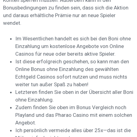
Konten sperren müssen. Außerdem kann in den
Bonusbedingungen zu finden sein, dass sich die Aktion
und daraus erhältliche Prämie nur an neue Spieler
wendet.
Im Wesentlichen handelt es sich bei den Boni ohne
Einzahlung um kostenlose Angebote von Online
Casinos für neue oder bereits aktive Spieler.
Ist diese erfolgreich geschehen, so kann man den
Online Bonus ohne Einzahlung des gewählten
Echtgeld Casinos sofort nutzen und muss nichts
weiter tun außer Spaß zu haben!
Letzteren finden Sie oben in der Übersicht aller Boni
ohne Einzahlung.
Zudem finden Sie oben im Bonus Vergleich noch
Playland und das Pharao Casino mit einem solchen
Angebot.
Ich persönlich vermeide alles über 25x—das ist die