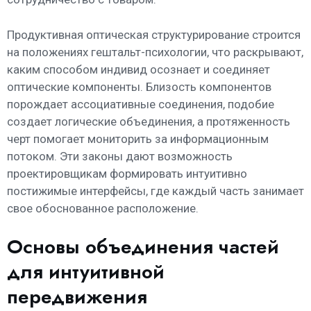
Продуктивная оптическая структурирование строится
на положениях гештальт-психологии, что раскрывают,
каким способом индивид осознает и соединяет
оптические компоненты. Близость компонентов
порождает ассоциативные соединения, подобие
создает логические объединения, а протяженность
черт помогает мониторить за информационным
потоком. Эти законы дают возможность
проектировщикам формировать интуитивно
постижимые интерфейсы, где каждый часть занимает
свое обоснованное расположение.
Основы объединения частей
для интуитивной
передвижения