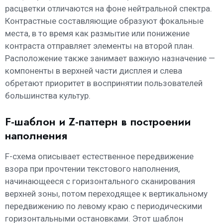
расцветки отличаются на фоне нейтральной спектра.
Контрастные составляющие образуют фокальные
места, в то время как размытие или понижение
контраста отправляет элементы на второй план.
Расположение также занимает важную назначение —
компоненты в верхней части дисплея и слева
обретают приоритет в воспринятии пользователей
большинства культур.
F-шаблон и Z-паттерн в построении
наполнения
F-схема описывает естественное передвижение
взора при прочтении текстового наполнения,
начинающееся с горизонтального сканирования
верхней зоны, потом переходящее к вертикальному
передвижению по левому краю с периодическими
горизонтальными остановками. Этот шаблон