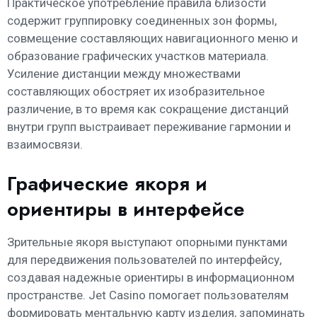
Практическое употребление правила близости
содержит группировку соединенных зон формы,
совмещение составляющих навигационного меню и
образование графических участков материала.
Усиление дистанции между множествами
составляющих обостряет их изобразительное
различение, в то время как сокращение дистанций
внутри групп выстраивает переживание гармонии и
взаимосвязи.
Графические якоря и
ориентиры в интерфейсе
Зрительные якоря выступают опорными пунктами
для передвижения пользователей по интерфейсу,
создавая надежные ориентиры в информационном
пространстве. Jet Casino помогает пользователям
формировать ментальную карту изделия, запоминать