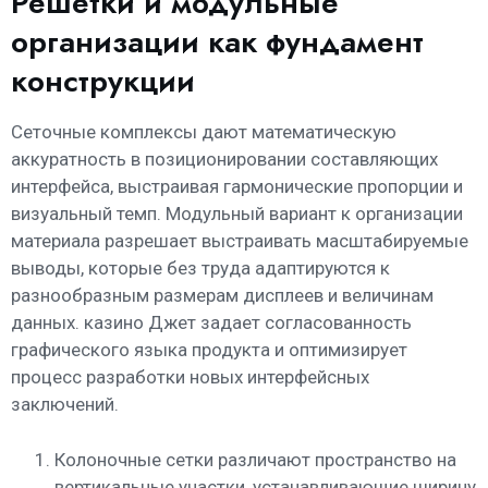
Решетки и модульные
организации как фундамент
конструкции
Сеточные комплексы дают математическую
аккуратность в позиционировании составляющих
интерфейса, выстраивая гармонические пропорции и
визуальный темп. Модульный вариант к организации
материала разрешает выстраивать масштабируемые
выводы, которые без труда адаптируются к
разнообразным размерам дисплеев и величинам
данных. казино Джет задает согласованность
графического языка продукта и оптимизирует
процесс разработки новых интерфейсных
заключений.
Колоночные сетки различают пространство на
вертикальные участки, устанавливающие ширину