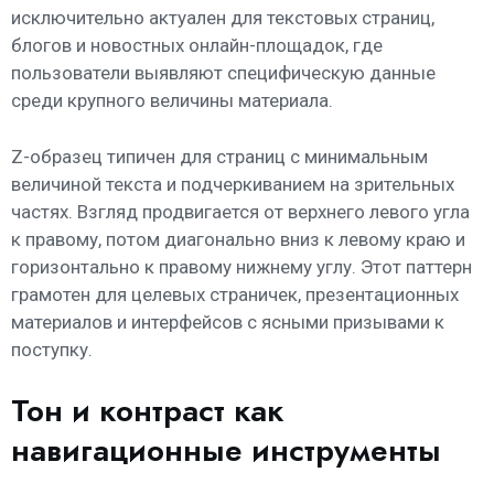
исключительно актуален для текстовых страниц,
блогов и новостных онлайн-площадок, где
пользователи выявляют специфическую данные
среди крупного величины материала.
Z-образец типичен для страниц с минимальным
величиной текста и подчеркиванием на зрительных
частях. Взгляд продвигается от верхнего левого угла
к правому, потом диагонально вниз к левому краю и
горизонтально к правому нижнему углу. Этот паттерн
грамотен для целевых страничек, презентационных
материалов и интерфейсов с ясными призывами к
поступку.
Тон и контраст как
навигационные инструменты