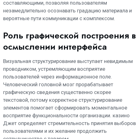
составляющими, позволяя пользователям
незамедлительно осознавать градацию материала и
вероятные пути коммуникации с комплексом.
Роль графической построения в
осмыслении интерфейса
Визуальная структурирование выступает невидимым
проводником, устремляющим восприятие
пользователей через информационное поле.
Человеческий головной мозг прорабатывает
графическую сведения существенно скорее
текстовой, потому корректное структурирование
элементов помогает сформировать моментальное
восприятие функциональности организации. казино
Джет определяет стремительность принятия выборов
пользователями и их желание продолжить
сотрудничество с товаром.