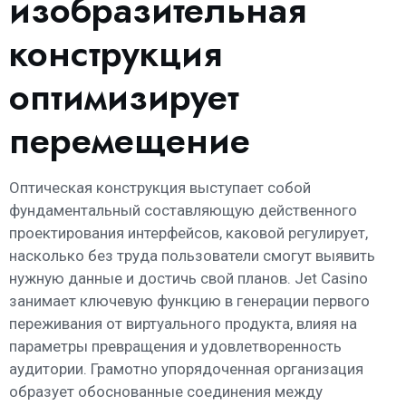
изобразительная
конструкция
оптимизирует
перемещение
Оптическая конструкция выступает собой
фундаментальный составляющую действенного
проектирования интерфейсов, каковой регулирует,
насколько без труда пользователи смогут выявить
нужную данные и достичь свой планов. Jet Casino
занимает ключевую функцию в генерации первого
переживания от виртуального продукта, влияя на
параметры превращения и удовлетворенность
аудитории. Грамотно упорядоченная организация
образует обоснованные соединения между