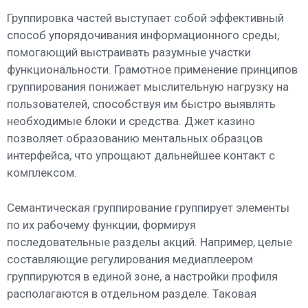
Группировка частей выступает собой эффективный
способ упорядочивания информационного среды,
помогающий выстраивать разумные участки
функциональности. Грамотное применение принципов
группирования понижает мыслительную нагрузку на
пользователей, способствуя им быстро выявлять
необходимые блоки и средства. Джет казино
позволяет образованию ментальных образцов
интерфейса, что упрощают дальнейшее контакт с
комплексом.
Семантическая группирование группирует элементы
по их рабочему функции, формируя
последовательные разделы акций. Например, целые
составляющие регулирования медиаплеером
группируются в единой зоне, а настройки профиля
располагаются в отдельном разделе. Таковая