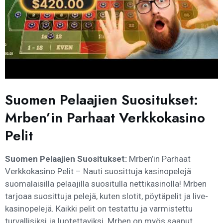
Suomen Pelaajien Suositukset:
Mrben’in Parhaat Verkkokasino
Pelit
Suomen Pelaajien Suositukset:
Mrben’in Parhaat
Verkkokasino Pelit – Nauti suosittuja kasinopelejä
suomalaisilla pelaajilla suositulla nettikasinolla! Mrben
tarjoaa suosittuja pelejä, kuten slotit, pöytäpelit ja live-
kasinopelejä. Kaikki pelit on testattu ja varmistettu
turvallisiksi ja luotettaviksi. Mrben on myös saanut