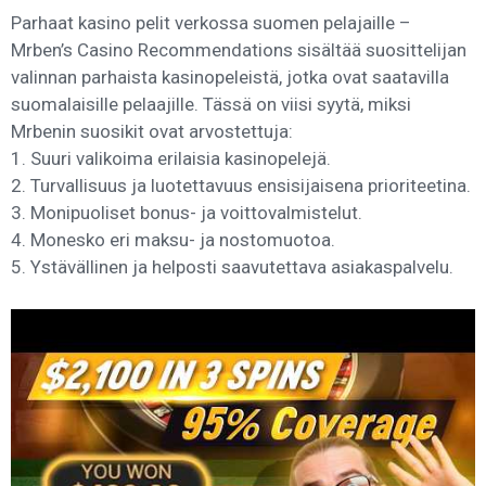
Parhaat kasino pelit verkossa suomen pelajaille –
Mrben’s Casino Recommendations sisältää suosittelijan
valinnan parhaista kasinopeleistä, jotka ovat saatavilla
suomalaisille pelaajille. Tässä on viisi syytä, miksi
Mrbenin suosikit ovat arvostettuja:
1. Suuri valikoima erilaisia kasinopelejä.
2. Turvallisuus ja luotettavuus ensisijaisena prioriteetina.
3. Monipuoliset bonus- ja voittovalmistelut.
4. Monesko eri maksu- ja nostomuotoa.
5. Ystävällinen ja helposti saavutettava asiakaspalvelu.