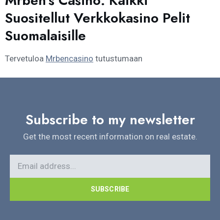
Mrben’s Casino: Kaikki
Suositellut Verkkokasino Pelit
Suomalaisille
Tervetuloa
Mrbencasino
tutustumaan
Subscribe to my newsletter
Get the most recent information on real estate.
SUBSCRIBE