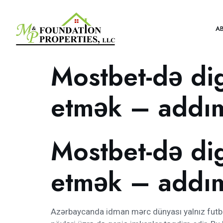
A
Mostbet-də di
etmək – addım
Mostbet-də di
etmək – addım
Azərbaycanda idman mərc dünyası yalnız futb