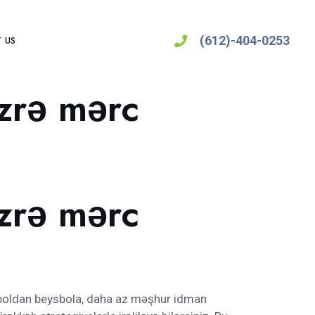
(612)-404-0253
 US
zrə mərc
zrə mərc
yboldan beysbola, daha az məşhur idman