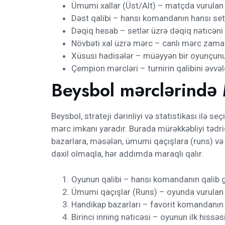
Ümumi xallar (Üst/Alt) – matçda vurulan
Dəst qalibi – hansı komandanın hansı se
Dəqiq hesab – setlər üzrə dəqiq nəticəni
Növbəti xal üzrə mərc – canlı mərc zamanı 
Xüsusi hadisələr – müəyyən bir oyunçunu
Çempion mərcləri – turnirin qalibini əvv
Beysbol mərclərində 
Beysbol, strateji dərinliyi və statistikası ilə
mərc imkanı yaradır. Burada mürəkkəbliyi tədr
bazarlara, məsələn, ümumi qaçışlara (runs) və ya
daxil olmaqla, hər addımda maraqlı qalır.
Oyunun qalibi – hansı komandanın qalib 
Ümumi qaçışlar (Runs) – oyunda vurulan 
Handikap bazarları – favorit komandanın 
Birinci inning nəticəsi – oyunun ilk hissəs