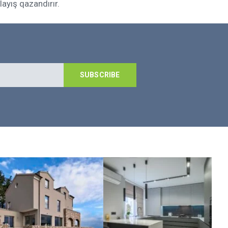
ayış qazandırır.
SUBSCRIBE