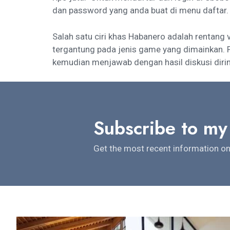
dan password yang anda buat di menu daftar.
Salah satu ciri khas Habanero adalah rentang v
tergantung pada jenis game yang dimainkan. P
kemudian menjawab dengan hasil diskusi dirin
Subscribe to my
Get the most recent information on 