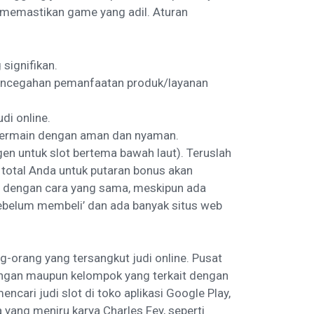
tuk memastikan game yang adil. Aturan
signifikan.
pencegahan pemanfaatan produk/layanan
di online.
bermain dengan aman dan nyaman.
gen untuk slot bertema bawah laut). Teruslah
total Anda untuk putaran bonus akan
a dengan cara yang sama, meskipun ada
sebelum membeli’ dan ada banyak situs web
-orang yang tersangkut judi online. Pusat
angan maupun kelompok yang terkait dengan
ncari judi slot di toko aplikasi Google Play,
 yang meniru karya Charles Fey, seperti