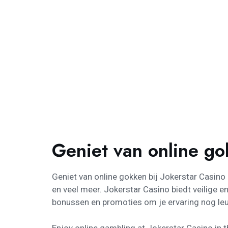
Geniet van online go
Geniet van online gokken bij Jokerstar Casino 
en veel meer. Jokerstar Casino biedt veilige 
bonussen en promoties om je ervaring nog leuk
Enjoy online gambling at Jokerstar Casino in 