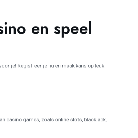
sino en speel
voor je! Registreer je nu en maak kans op leuk
aan casino games, zoals online slots, blackjack,