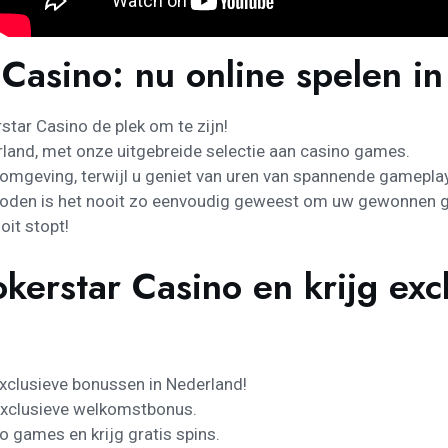
 Casino: nu online spelen i
star Casino de plek om te zijn!
rland, met onze uitgebreide selectie aan casino games.
lomgeving, terwijl u geniet van uren van spannende gameplay
hoden is het nooit zo eenvoudig geweest om uw gewonnen ge
oit stopt!
Jokerstar Casino en krijg ex
 exclusieve bonussen in Nederland!
 exclusieve welkomstbonus.
o games en krijg gratis spins.