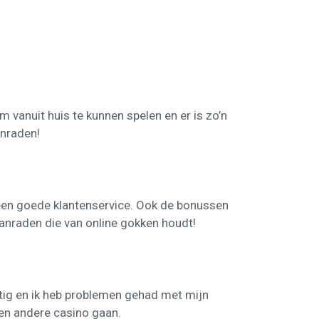
m vanuit huis te kunnen spelen en er is zo’n
anraden!
t een goede klantenservice. Ook de bonussen
 aanraden die van online gokken houdt!
astig en ik heb problemen gehad met mijn
 een andere casino gaan.