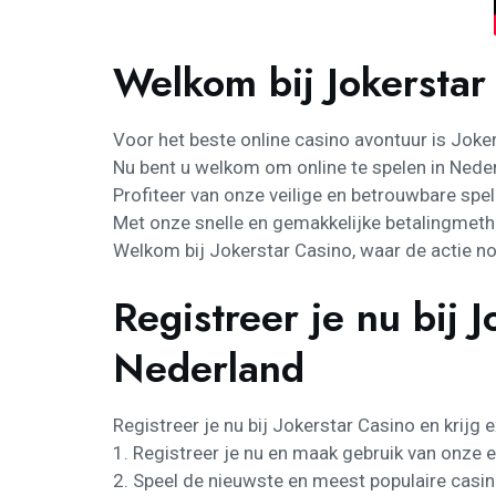
Welkom bij Jokerstar
Voor het beste online casino avontuur is Joker
Nu bent u welkom om online te spelen in Nede
Profiteer van onze veilige en betrouwbare spe
Met onze snelle en gemakkelijke betalingmet
Welkom bij Jokerstar Casino, waar de actie no
Registreer je nu bij 
Nederland
Registreer je nu bij Jokerstar Casino en krijg
1. Registreer je nu en maak gebruik van onze
2. Speel de nieuwste en meest populaire casin