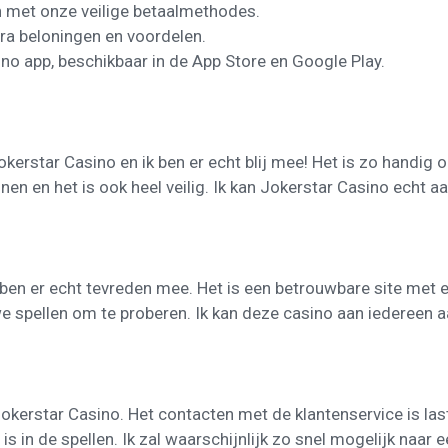
n met onze veilige betaalmethodes.
ra beloningen en voordelen.
ino app, beschikbaar in de App Store en Google Play.
kerstar Casino en ik ben er echt blij mee! Het is zo handig o
nen en het is ook heel veilig. Ik kan Jokerstar Casino echt a
 ik ben er echt tevreden mee. Het is een betrouwbare site me
euwe spellen om te proberen. Ik kan deze casino aan iedereen
 Jokerstar Casino. Het contacten met de klantenservice is l
e is in de spellen. Ik zal waarschijnlijk zo snel mogelijk naar