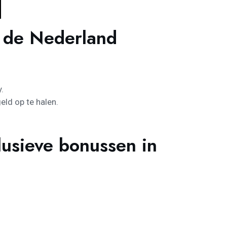
n de Nederland
.
ld op te halen.
clusieve bonussen in