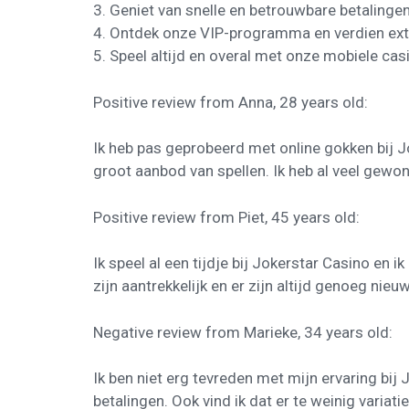
3. Geniet van snelle en betrouwbare betalinge
4. Ontdek onze VIP-programma en verdien ext
5. Speel altijd en overal met onze mobiele cas
Positive review from Anna, 28 years old:
Ik heb pas geprobeerd met online gokken bij Jo
groot aanbod van spellen. Ik heb al veel gewon
Positive review from Piet, 45 years old:
Ik speel al een tijdje bij Jokerstar Casino en
zijn aantrekkelijk en er zijn altijd genoeg ni
Negative review from Marieke, 34 years old:
Ik ben niet erg tevreden met mijn ervaring bij
betalingen. Ook vind ik dat er te weinig variati