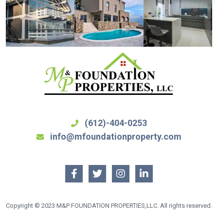
(612)-404-0253
info@mfoundationproperty.com
Copyright © 2023 M&P FOUNDATION PROPERTIES,LLC. All rights reserved.