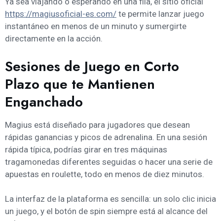
Ya sea viajando o esperando en una fila, el sitio oficial
https://magiusoficial-es.com/
te permite lanzar juego
instantáneo en menos de un minuto y sumergirte
directamente en la acción.
Sesiones de Juego en Corto
Plazo que te Mantienen
Enganchado
Magius está diseñado para jugadores que desean
rápidas ganancias y picos de adrenalina. En una sesión
rápida típica, podrías girar en tres máquinas
tragamonedas diferentes seguidas o hacer una serie de
apuestas en roulette, todo en menos de diez minutos.
La interfaz de la plataforma es sencilla: un solo clic inicia
un juego, y el botón de spin siempre está al alcance del