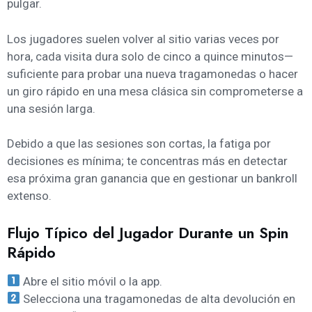
pulgar.
Los jugadores suelen volver al sitio varias veces por
hora, cada visita dura solo de cinco a quince minutos—
suficiente para probar una nueva tragamonedas o hacer
un giro rápido en una mesa clásica sin comprometerse a
una sesión larga.
Debido a que las sesiones son cortas, la fatiga por
decisiones es mínima; te concentras más en detectar
esa próxima gran ganancia que en gestionar un bankroll
extenso.
Flujo Típico del Jugador Durante un Spin
Rápido
Abre el sitio móvil o la app.
Selecciona una tragamonedas de alta devolución en