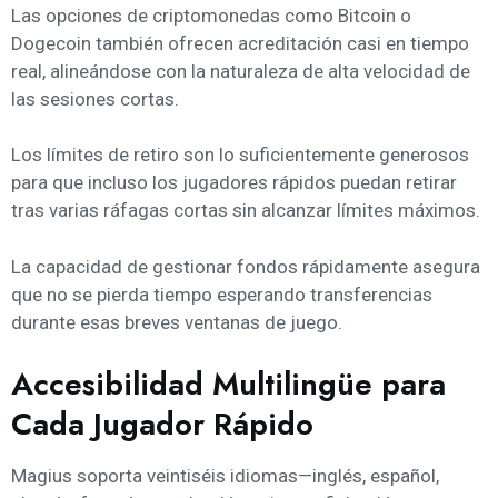
Las opciones de criptomonedas como Bitcoin o
Dogecoin también ofrecen acreditación casi en tiempo
real, alineándose con la naturaleza de alta velocidad de
las sesiones cortas.
Los límites de retiro son lo suficientemente generosos
para que incluso los jugadores rápidos puedan retirar
tras varias ráfagas cortas sin alcanzar límites máximos.
La capacidad de gestionar fondos rápidamente asegura
que no se pierda tiempo esperando transferencias
durante esas breves ventanas de juego.
Accesibilidad Multilingüe para
Cada Jugador Rápido
Magius soporta veintiséis idiomas—inglés, español,