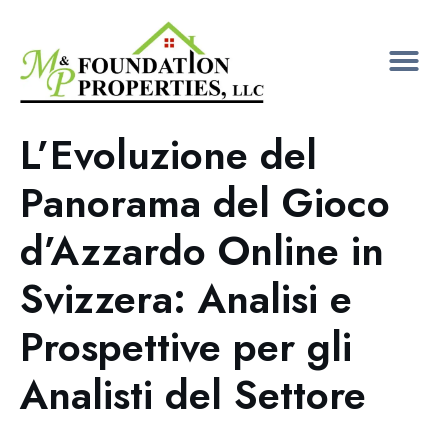
L’Evoluzione del
Panorama del Gioco
d’Azzardo Online in
Svizzera: Analisi e
Prospettive per gli
Analisti del Settore