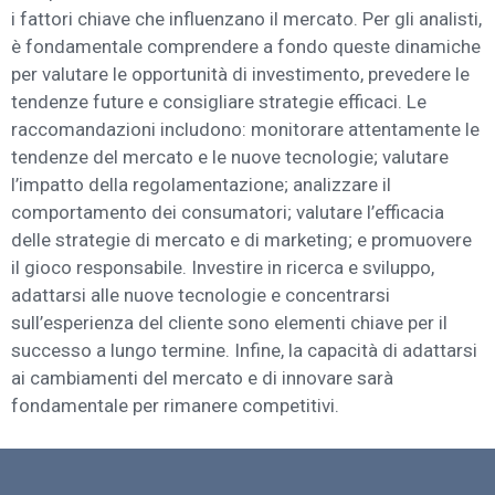
i fattori chiave che influenzano il mercato. Per gli analisti,
è fondamentale comprendere a fondo queste dinamiche
per valutare le opportunità di investimento, prevedere le
tendenze future e consigliare strategie efficaci. Le
raccomandazioni includono: monitorare attentamente le
tendenze del mercato e le nuove tecnologie; valutare
l’impatto della regolamentazione; analizzare il
comportamento dei consumatori; valutare l’efficacia
delle strategie di mercato e di marketing; e promuovere
il gioco responsabile. Investire in ricerca e sviluppo,
adattarsi alle nuove tecnologie e concentrarsi
sull’esperienza del cliente sono elementi chiave per il
successo a lungo termine. Infine, la capacità di adattarsi
ai cambiamenti del mercato e di innovare sarà
fondamentale per rimanere competitivi.