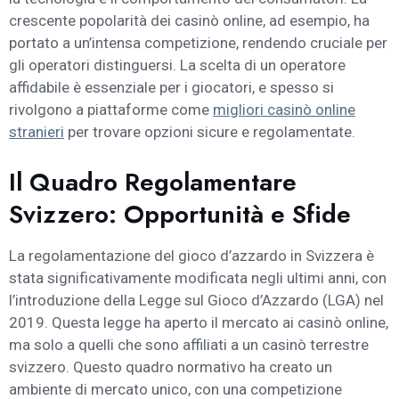
crescente popolarità dei casinò online, ad esempio, ha
portato a un’intensa competizione, rendendo cruciale per
gli operatori distinguersi. La scelta di un operatore
affidabile è essenziale per i giocatori, e spesso si
rivolgono a piattaforme come
migliori casinò online
stranieri
per trovare opzioni sicure e regolamentate.
Il Quadro Regolamentare
Svizzero: Opportunità e Sfide
La regolamentazione del gioco d’azzardo in Svizzera è
stata significativamente modificata negli ultimi anni, con
l’introduzione della Legge sul Gioco d’Azzardo (LGA) nel
2019. Questa legge ha aperto il mercato ai casinò online,
ma solo a quelli che sono affiliati a un casinò terrestre
svizzero. Questo quadro normativo ha creato un
ambiente di mercato unico, con una competizione