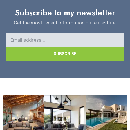
Subscribe to my newsletter
Get the most recent information on real estate.
SUBSCRIBE