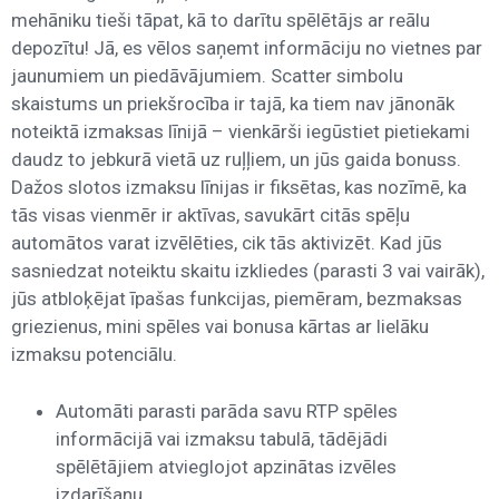
mehāniku tieši tāpat, kā to darītu spēlētājs ar reālu
depozītu! Jā, es vēlos saņemt informāciju no vietnes par
jaunumiem un piedāvājumiem. Scatter simbolu
skaistums un priekšrocība ir tajā, ka tiem nav jānonāk
noteiktā izmaksas līnijā – vienkārši iegūstiet pietiekami
daudz to jebkurā vietā uz ruļļiem, un jūs gaida bonuss.
Dažos slotos izmaksu līnijas ir fiksētas, kas nozīmē, ka
tās visas vienmēr ir aktīvas, savukārt citās spēļu
automātos varat izvēlēties, cik tās aktivizēt. Kad jūs
sasniedzat noteiktu skaitu izkliedes (parasti 3 vai vairāk),
jūs atbloķējat īpašas funkcijas, piemēram, bezmaksas
griezienus, mini spēles vai bonusa kārtas ar lielāku
izmaksu potenciālu.
Automāti parasti parāda savu RTP spēles
informācijā vai izmaksu tabulā, tādējādi
spēlētājiem atvieglojot apzinātas izvēles
izdarīšanu.