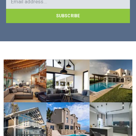
SUBSCRIBE