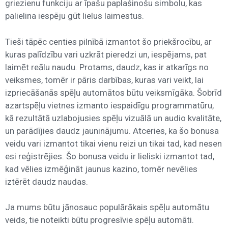
griezienu funkciju ar īpašu paplašinošu simbolu, kas
palielina iespēju gūt lielus laimestus.
Tieši tāpēc centies pilnībā izmantot šo priekšrocību, ar
kuras palīdzību vari uzkrāt pieredzi un, iespējams, pat
laimēt reālu naudu. Protams, daudz, kas ir atkarīgs no
veiksmes, tomēr ir pāris darbības, kuras vari veikt, lai
izpriecāšanās spēļu automātos būtu veiksmīgāka. Šobrīd
azartspēļu vietnes izmanto iespaidīgu programmatūru,
kā rezultātā uzlabojusies spēļu vizuālā un audio kvalitāte,
un parādījies daudz jauninājumu. Atceries, ka šo bonusa
veidu vari izmantot tikai vienu reizi un tikai tad, kad nesen
esi reģistrējies. Šo bonusa veidu ir lieliski izmantot tad,
kad vēlies izmēģināt jaunus kazino, tomēr nevēlies
iztērēt daudz naudas.
Ja mums būtu jānosauc populārākais spēļu automātu
veids, tie noteikti būtu progresīvie spēļu automāti.