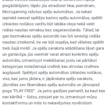
piegādātājiem, tāpēc jūs atradīsiet tikai, piemēram,
Microgaming ražotus spēļu automātus. Ja nekad
iepriekš neesat spēlējis kazino spēļu automātus, spēlēt
izklaides nolūkos varētu būt labāka ideja nekā veikt
reālas naudas iemaksu bez sagatavošanās. Tātad, lai
gan bezmaksas spēļu automāti nav īsti ienesīgi reālās
naudas izteiksmē, tie var būt iespēja, kad vēlaties spēlēt
tieši šajā mirklī. Ja spēļu saraksta ielādēšana šķiet gara
un garlaicīga, jūs vienmēr varat atrast konkrēto spēļu
automātu, izmantojot meklēšanas joslu vai pārlūkot
kategorijas nolaižamajā izvēlnē, kas atrodas izvēlnes
augšpusē. Spēlējot spēļu automātus izklaides nolūkos,
viss, kas jums jādara, ir jāpārskata spēļu saraksts,
jāizvēlas sev tīkamākais spēļu automāts un jānospiež
poga “PLAY FREE”. Ja jums gadījies pamanīt, ka kaut kas
nav kārtībā – lūdzu, ziņojiet par to, izmantojot mūsu
kontaktformu un mēs to nekavējoties novērsīsim.