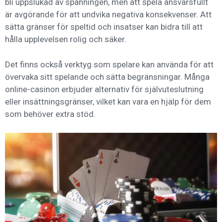
bli uppslukad av spänningen, men att spela ansvarsfullt
är avgörande för att undvika negativa konsekvenser. Att
sätta gränser för speltid och insatser kan bidra till att
hålla upplevelsen rolig och säker.
Det finns också verktyg som spelare kan använda för att
övervaka sitt spelande och sätta begränsningar. Många
online-casinon erbjuder alternativ för självuteslutning
eller insättningsgränser, vilket kan vara en hjälp för dem
som behöver extra stöd.