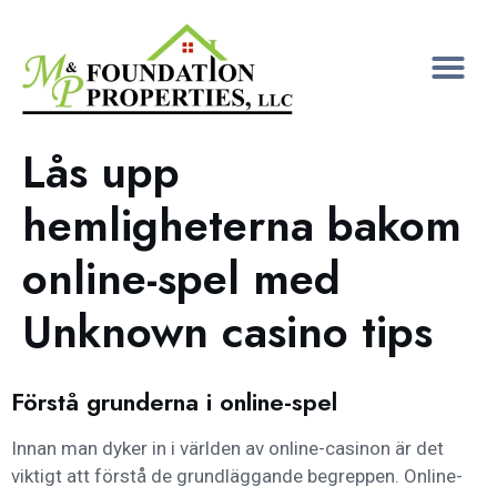
Lås upp
hemligheterna bakom
online-spel med
Unknown casino tips
Förstå grunderna i online-spel
Innan man dyker in i världen av online-casinon är det
viktigt att förstå de grundläggande begreppen. Online-