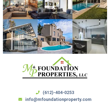
(612)-404-0253
info@mfoundationproperty.com