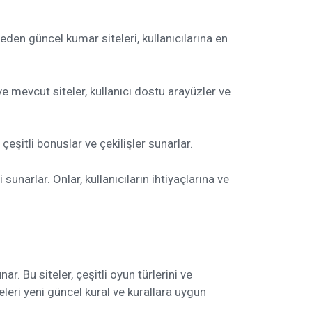
den güncel kumar siteleri, kullanıcılarına en
 ve mevcut siteler, kullanıcı dostu arayüzler ve
 çeşitli bonuslar ve çekilişler sunarlar.
 sunarlar. Onlar, kullanıcıların ihtiyaçlarına ve
r. Bu siteler, çeşitli oyun türlerini ve
eleri yeni güncel kural ve kurallara uygun