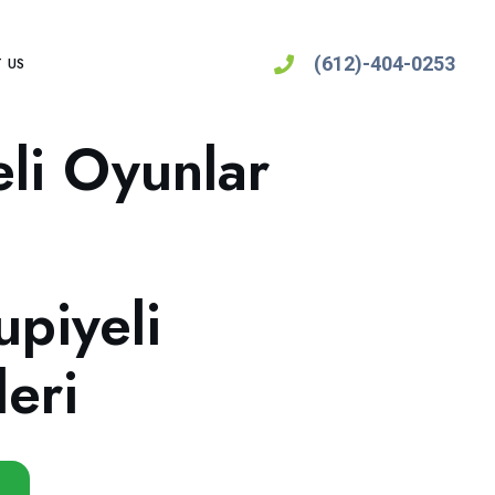
(612)-404-0253
 US
eli Oyunlar
upiyeli
eri