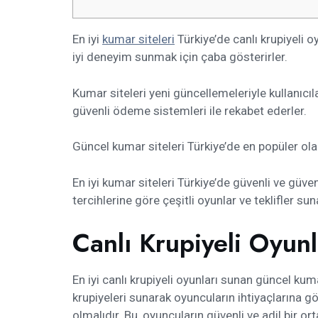
En iyi
kumar siteleri
Türkiye’de canlı krupiyeli 
iyi deneyim sunmak için çaba gösterirler.
Kumar siteleri yeni güncellemeleriyle kullanıcıla
güvenli ödeme sistemleri ile rekabet ederler.
Güncel kumar siteleri Türkiye’de en popüler olanla
En iyi kumar siteleri Türkiye’de güvenli ve güveni
tercihlerine göre çeşitli oyunlar ve teklifler sun
Canlı Krupiyeli Oyunla
En iyi canlı krupiyeli oyunları sunan güncel kuma
krupiyeleri sunarak oyuncuların ihtiyaçlarına gö
olmalıdır. Bu, oyuncuların güvenli ve adil bir o