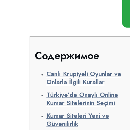
Содержимое
Canlı Krupiyeli Oyunlar ve
Onlarla İlgili Kurallar
Türkiye’de Onaylı Online
Kumar Sitelerinin Seçimi
Kumar Siteleri Yeni ve
Güvenilirlik