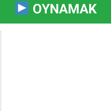
OYNAMAK