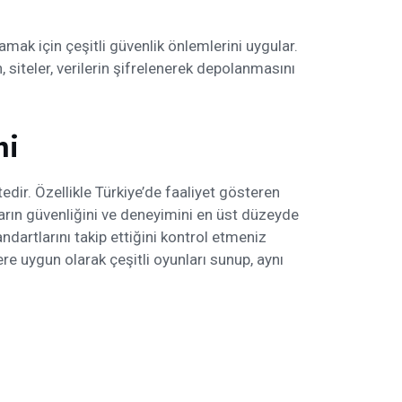
lamak için çeşitli güvenlik önlemlerini uygular.
, siteler, verilerin şifrelenerek depolanmasını
mi
edir. Özellikle Türkiye’de faaliyet gösteren
ıların güvenliğini ve deneyimini en üst düzeyde
andartlarını takip ettiğini kontrol etmeniz
lere uygun olarak çeşitli oyunları sunup, aynı