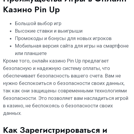
Казино Pin Up
Большой выбор игр
Высокие ставки и выигрыши
Промокоды и бонусы для новых игроков
Мобильная версия сайта для игры на смартфоне
или планшете
Кроме того, онлайн казино Pin Up предлагает
безопасную и надежную систему оплаты, что
обеспечивает безопасность вашего счета. Вам не
нужно беспокоиться о безопасности своих данных,
так как они защищены современными технологиями
безопасности. Это позволяет вам насладиться игрой
в казино, не беспокоясь о безопасности своих
данных.
Как Зарегистрироваться и