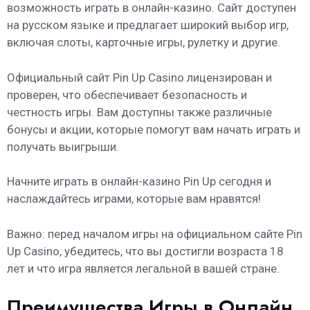
возможность играть в онлайн-казино. Сайт доступен
на русском языке и предлагает широкий выбор игр,
включая слоты, карточные игры, рулетку и другие.
Официальный сайт Pin Up Casino лицензирован и
проверен, что обеспечивает безопасность и
честность игры. Вам доступны также различные
бонусы и акции, которые помогут вам начать играть и
получать выигрыши.
Начните играть в онлайн-казино Pin Up сегодня и
наслаждайтесь играми, которые вам нравятся!
Важно: перед началом игры на официальном сайте Pin
Up Casino, убедитесь, что вы достигли возраста 18
лет и что игра является легальной в вашей стране.
Преимущества Игры в Онлайн