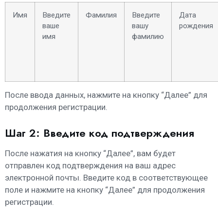
Имя
Введите
Фамилия
Введите
Дата
ваше
вашу
рождения
имя
фамилию
После ввода данных, нажмите на кнопку “Далее” для
продолжения регистрации.
Шаг 2: Введите код подтверждения
После нажатия на кнопку “Далее”, вам будет
отправлен код подтверждения на ваш адрес
электронной почты. Введите код в соответствующее
поле и нажмите на кнопку “Далее” для продолжения
регистрации.