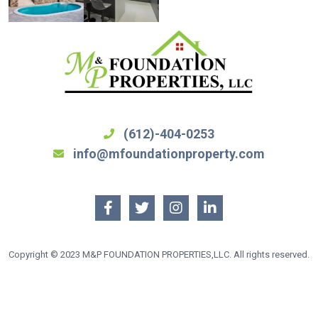
(612)-404-0253
info@mfoundationproperty.com
Copyright © 2023 M&P FOUNDATION PROPERTIES,LLC. All rights reserved.