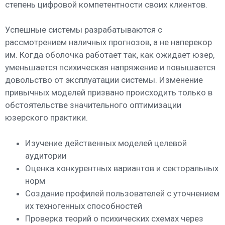
степень цифровой компетентности своих клиентов.
Успешные системы разрабатываются с
рассмотрением наличных прогнозов, а не наперекор
им. Когда оболочка работает так, как ожидает юзер,
уменьшается психическая напряжение и повышается
довольство от эксплуатации системы. Изменение
привычных моделей призвано происходить только в
обстоятельстве значительного оптимизации
юзерского практики.
Изучение действенных моделей целевой
аудитории
Оценка конкурентных вариантов и секторальных
норм
Создание профилей пользователей с уточнением
их техногенных способностей
Проверка теорий о психических схемах через