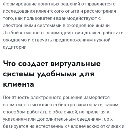
Формирование понятных решений отправляется с
исследования клиентского опыта и рассмотрения
того, как пользователи взаимодействуют с
электронными системами в ежедневной жизни.
Любой компонент взаимодействия должен работать
ожидаемо и отвечать предположениям нужной
аудитории.
Что создает виртуальные
системы удобными для
клиента
Понятность электронного решения измеряется
возможностью клиента быстро схватывать, каким
способом работать с оболочкой, не прилегая к
указаниям или дополнительным сведениям. up x
базируется на естественных человеческих откликах и