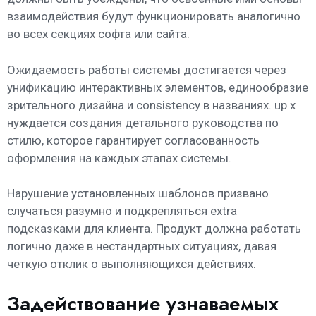
взаимодействия будут функционировать аналогично
во всех секциях софта или сайта.
Ожидаемость работы системы достигается через
унификацию интерактивных элементов, единообразие
зрительного дизайна и consistency в названиях. up x
нуждается создания детального руководства по
стилю, которое гарантирует согласованность
оформления на каждых этапах системы.
Нарушение установленных шаблонов призвано
случаться разумно и подкрепляться extra
подсказками для клиента. Продукт должна работать
логично даже в нестандартных ситуациях, давая
четкую отклик о выполняющихся действиях.
Задействование узнаваемых