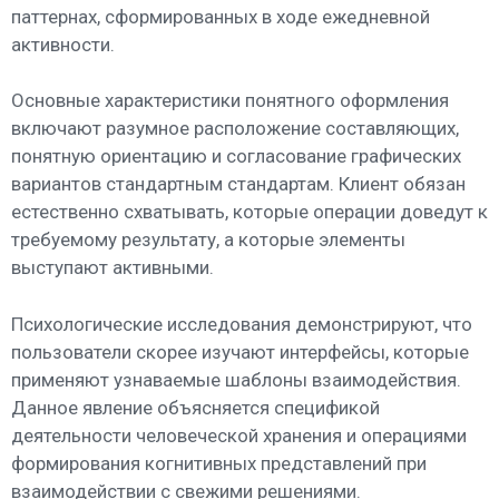
паттернах, сформированных в ходе ежедневной
активности.
Основные характеристики понятного оформления
включают разумное расположение составляющих,
понятную ориентацию и согласование графических
вариантов стандартным стандартам. Клиент обязан
естественно схватывать, которые операции доведут к
требуемому результату, а которые элементы
выступают активными.
Психологические исследования демонстрируют, что
пользователи скорее изучают интерфейсы, которые
применяют узнаваемые шаблоны взаимодействия.
Данное явление объясняется спецификой
деятельности человеческой хранения и операциями
формирования когнитивных представлений при
взаимодействии с свежими решениями.