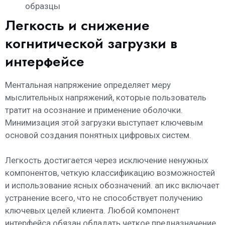
образцы
Легкость и снижение
когнитической загрузки в
интерфейсе
Ментальная напряжение определяет меру
мыслительных напряжений, которые пользователь
тратит на осознание и применение оболочки.
Минимизация этой загрузки выступает ключевым
основой создания понятных цифровых систем.
Легкость достигается через исключение ненужных
компонентов, четкую классификацию возможностей
и использование ясных обозначений. ап икс включает
устранение всего, что не способствует получению
ключевых целей клиента. Любой компонент
интерфейса обязан обладать четкое предназначение