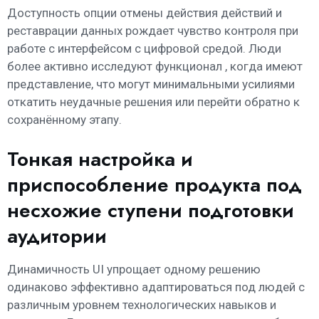
Доступность опции отмены действия действий и
реставрации данных рождает чувство контроля при
работе с интерфейсом с цифровой средой. Люди
более активно исследуют функционал , когда имеют
представление, что могут минимальными усилиями
откатить неудачные решения или перейти обратно к
сохранённому этапу.
Тонкая настройка и
приспособление продукта под
несхожие ступени подготовки
аудитории
Динамичность UI упрощает одному решению
одинаково эффективно адаптироваться под людей с
различным уровнем технологических навыков и