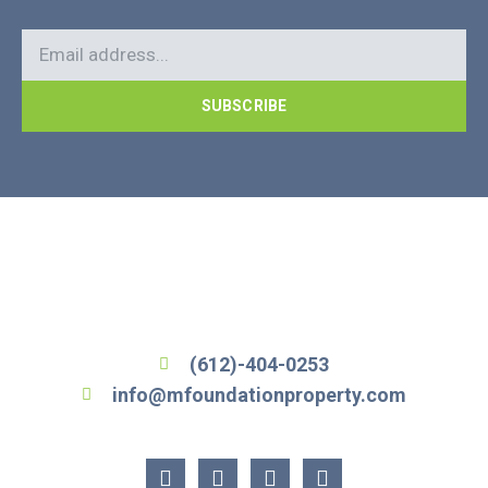
SUBSCRIBE
(612)-404-0253
info@mfoundationproperty.com