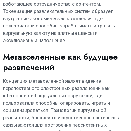
работающее сотрудничество с контентом.
Токенизация развлекательных систем образует
внутренние экономические комплексы, где
пользователи способны зарабатывать и тратить
виртуальную валюту на элитные шансы и
эксклюзивный наполнение.
Метавселенные как будущее
развлечений
Концепция метавселенной являет видение
перспективного электронных развлечений как
interconnected виртуальных окружений, где
пользователи способны оперировать, играть и
социализироваться. Технологии виртуальной
реальности, блокчейн и искусственного интеллекта
связываются для построения персистентных