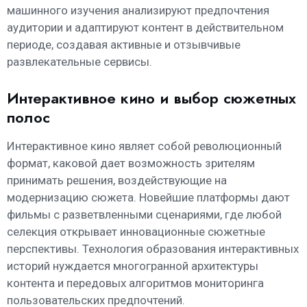
машинного изучения анализируют предпочтения
аудитории и адаптируют контент в действительном
периоде, создавая активные и отзывчивые
развлекательные сервисы.
Интерактивное кино и выбор сюжетных
полос
Интерактивное кино являет собой революционный
формат, каковой дает возможность зрителям
принимать решения, воздействующие на
модернизацию сюжета. Новейшие платформы дают
фильмы с разветвленными сценариями, где любой
селекция открывает инновационные сюжетные
перспективы. Технология образования интерактивных
историй нуждается многогранной архитектуры
контента и передовых алгоритмов мониторинга
пользовательских предпочтений.