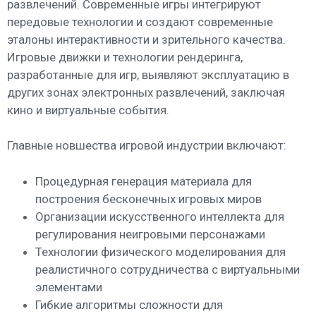
развлечений. Современные игры интегрируют
передовые технологии и создают современные
эталоны интерактивности и зрительного качества.
Игровые движки и технологии рендеринга,
разработанные для игр, выявляют эксплуатацию в
других зонах электронных развлечений, заключая
кино и виртуальные события.
Главные новшества игровой индустрии включают:
Процедурная генерация материала для
построения бесконечных игровых миров
Организации искусственного интеллекта для
регулирования неигровыми персонажами
Технологии физического моделирования для
реалистичного сотрудничества с виртуальными
элементами
Гибкие алгоритмы сложности для