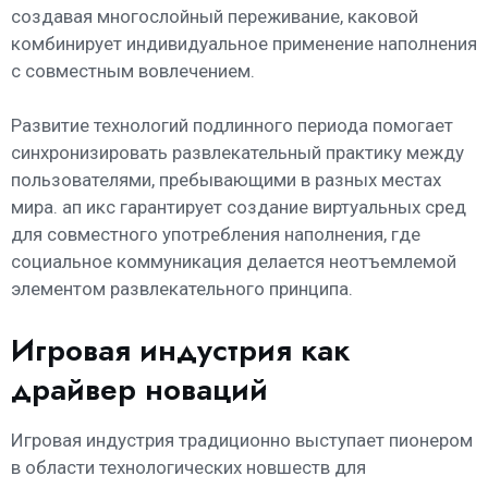
создавая многослойный переживание, каковой
комбинирует индивидуальное применение наполнения
с совместным вовлечением.
Развитие технологий подлинного периода помогает
синхронизировать развлекательный практику между
пользователями, пребывающими в разных местах
мира. ап икс гарантирует создание виртуальных сред
для совместного употребления наполнения, где
социальное коммуникация делается неотъемлемой
элементом развлекательного принципа.
Игровая индустрия как
драйвер новаций
Игровая индустрия традиционно выступает пионером
в области технологических новшеств для