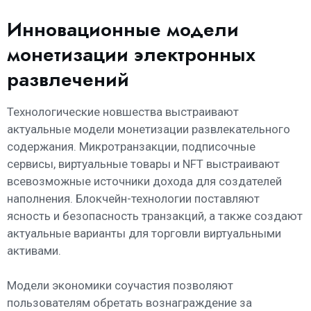
Инновационные модели
монетизации электронных
развлечений
Технологические новшества выстраивают
актуальные модели монетизации развлекательного
содержания. Микротранзакции, подписочные
сервисы, виртуальные товары и NFT выстраивают
всевозможные источники дохода для создателей
наполнения. Блокчейн-технологии поставляют
ясность и безопасность транзакций, а также создают
актуальные варианты для торговли виртуальными
активами.
Модели экономики соучастия позволяют
пользователям обретать вознаграждение за