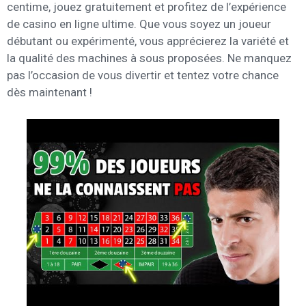
centime, jouez gratuitement et profitez de l’expérience
de casino en ligne ultime. Que vous soyez un joueur
débutant ou expérimenté, vous apprécierez la variété et
la qualité des machines à sous proposées. Ne manquez
pas l’occasion de vous divertir et tentez votre chance
dès maintenant !